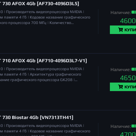
T 730 AFOX 4Gb [AF730-4096D3L5]
30 |
Производитель видеопроцессора
NVIDIA |
Наличие:
м памяти
4 Гб |
Кодовое название графического
4600
кого процессора
700 МГц |
Количество
а (Low Profile)
да, в комплекте 2 планки |
КУПИ
ов
2 |
Максимальное разрешение
2560x1600 |
T 710 AFOX 4Gb [AF710-4096D3L7-V1]
10 |
Производитель видеопроцессора
NVIDIA |
Наличие:
м памяти
4 Гб |
Архитектура графического
4650
вание графического процессора
GK208 |
VGA, DVI, HDMI |
Длина
140 мм |
Количество
КУПИ
иты (ШхВхГ)
140 x 70 x 25 мм |
 730 Biostar 4Gb [VN7313TH41]
30 |
Производитель видеопроцессора
NVIDIA |
Наличие:
м памяти
4 Гб |
Кодовое название графического
4700