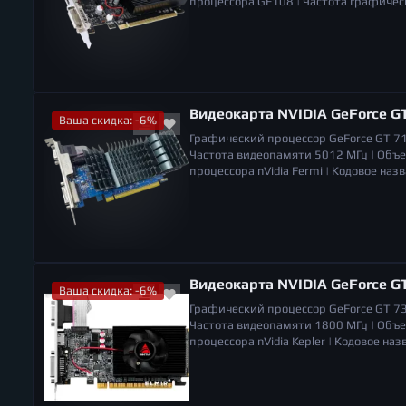
процессора
GF108 |
Частота графичес
вентиляторов
1 |
Разъемы
VGA, DVI, H
мониторов
2 |
Габариты (ШхВхГ)
169 x
Видеокарта NVIDIA GeForce G
Ваша скидка: -6%
Графический процессор
GeForce GT 7
Частота видеопамяти
5012 МГц |
Объе
процессора
nVidia Fermi |
Кодовое наз
VGA, DVI, HDMI |
Система охлаждения
п
поддерживаемых мониторов
3 |
Габар
Видеокарта NVIDIA GeForce GT
Ваша скидка: -6%
Графический процессор
GeForce GT 7
Частота видеопамяти
1800 МГц |
Объе
процессора
nVidia Kepler |
Кодовое наз
Количество вентиляторов
1 |
Низкопро
169 мм |
Габариты (ШхВхГ)
169 x 121 x