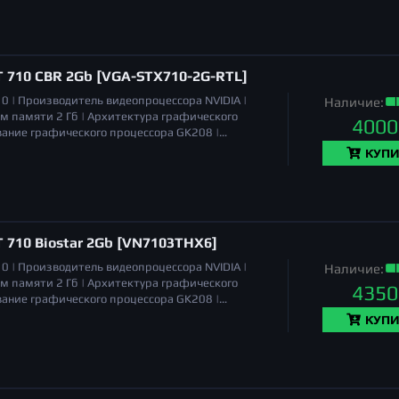
T 710 CBR 2Gb [VGA-STX710-2G-RTL]
10 |
Производитель видеопроцессора
NVIDIA |
Наличие:
м памяти
2 Гб |
Архитектура графического
4000
вание графического процессора
GK208 |
VGA, DVI, HDMI |
TGP
29 Вт |
Длина
157 мм |
КУПИ
 710 Biostar 2Gb [VN7103THX6]
10 |
Производитель видеопроцессора
NVIDIA |
Наличие:
м памяти
2 Гб |
Архитектура графического
4350
вание графического процессора
GK208 |
VGA, DVI, HDMI |
TDP
19 Вт |
Длина
145 мм |
КУПИ