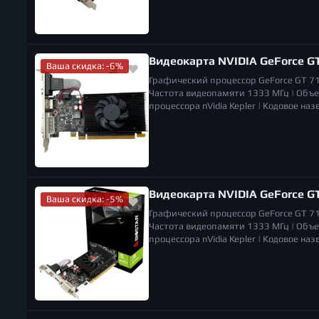
Видеокарта NVIDIA GeForce G
Ваша скидка: -6%
Графический процессор
GeForce GT 7
Частота видеопамяти
1333 МГц |
Объе
процессора
nVidia Kepler |
Кодовое наз
Количество вентиляторов
1 |
Разъемы
Габариты (ШхВхГ)
157 x 121 x 16 мм |
Видеокарта NVIDIA GeForce GT
Ваша скидка: -5%
Графический процессор
GeForce GT 7
Частота видеопамяти
1333 МГц |
Объе
процессора
nVidia Kepler |
Кодовое наз
Количество вентиляторов
1 |
Разъемы
Габариты (ШхВхГ)
145 x 69 x 15 мм |