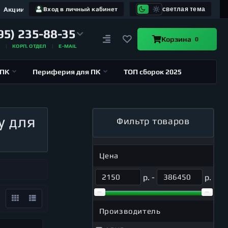
Акции
Вход в личный кабинет
светлая тема
95) 235-88-35
Корзина
0
А
КОРП. ОТДЕЛ
E-MAIL
 ПК
Периферия для ПК
ТОП сборок 2025
у для
Фильтр товаров
Цена
р. -
р.
Производитель