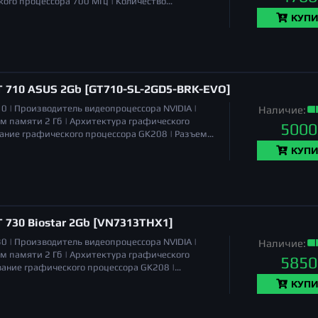
кого процессора
700 МГц |
Количество
DMI |
Длина
169 мм |
Количество поддерживаемых
КУПИ
 121 x 21 мм |
T 710 ASUS 2Gb [GT710-SL-2GD5-BRK-EVO]
10 |
Производитель видеопроцессора
NVIDIA |
Наличие:
м памяти
2 Гб |
Архитектура графического
5000
вание графического процессора
GK208 |
Разъемы
ассивная |
Длина
170 мм |
Количество
КУПИ
иты (ШхВхГ)
170 x 69 x 39 мм |
 730 Biostar 2Gb [VN7313THX1]
30 |
Производитель видеопроцессора
NVIDIA |
Наличие:
м памяти
2 Гб |
Архитектура графического
5850
вание графического процессора
GK208 |
фильная карта (Low Profile)
да |
TGP
25 Вт |
Длина
КУПИ
 21 мм |