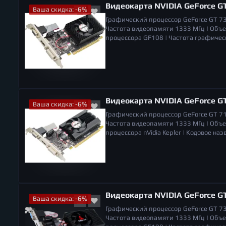
Видеокарта NVIDIA GeForce G
Ваша скидка: -6%
Графический процессор
GeForce GT 7
Частота видеопамяти
1333 МГц |
Объе
процессора
GF108 |
Частота графичес
вентиляторов
1 |
Низкопрофильная карт
Количество поддерживаемых монитор
Видеокарта NVIDIA GeForce G
Ваша скидка: -6%
Графический процессор
GeForce GT 7
Частота видеопамяти
1333 МГц |
Объе
процессора
nVidia Kepler |
Кодовое наз
Количество вентиляторов
1 |
Разъемы
поддерживаемых мониторов
2 |
Габар
Видеокарта NVIDIA GeForce GT
Ваша скидка: -6%
Графический процессор
GeForce GT 7
Частота видеопамяти
1333 МГц |
Объе