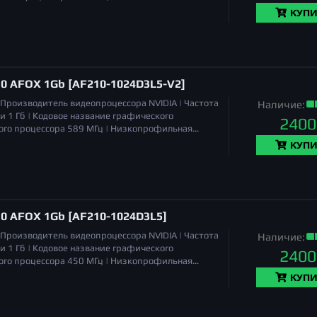
DMI |
TGP
31 Вт |
Длина
165 мм |
Габариты (ШхВхГ)
КУПИ
 вес уточняйте) |
10 AFOX 1Gb [AF210-1024D3L5-V2]
Производитель видеопроцессора
NVIDIA |
Частота
Наличие:
ти
1 Гб |
Кодовое название графического
2400
ого процессора
589 МГц |
Низкопрофильная
VI, HDMI |
Длина
168 мм |
Количество
КУПИ
иты (ШхВхГ)
168 x 70 x 45 мм |
10 AFOX 1Gb [AF210-1024D3L5]
Производитель видеопроцессора
NVIDIA |
Частота
Наличие:
ти
1 Гб |
Кодовое название графического
2400
ого процессора
450 МГц |
Низкопрофильная
VI, HDMI |
Длина
168 мм |
Количество
КУПИ
иты (ШхВхГ)
168 x 70 x 45 мм |