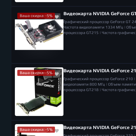
Видеокарта NVIDIA GeForce G
Ваша скидка: -5%
Графический процессор
GeForce GT 2
Частота видеопамяти
1334 МГц |
Объе
процессора
GT215 |
Частота графичес
вентиляторов
1 |
Низкопрофильная карт
поддерживаемых мониторов
2 |
Видеокарта NVIDIA GeForce 21
Ваша скидка: -5%
Графический процессор
GeForce 210 |
видеопамяти
800 МГц |
Объем памяти
процессора
GT218 |
Частота графичес
HDMI |
Система охлаждения
пассивная 
160 x 120 x 25 мм |
Вес
0.3 кг (точный 
Видеокарта NVIDIA GeForce 21
Ваша скидка: -5%
Графический процессор
GeForce 210 |