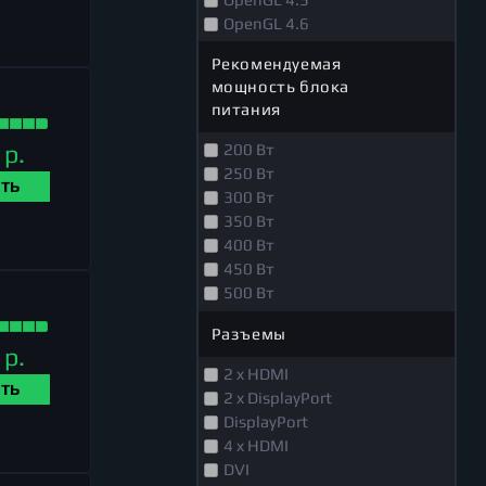
OpenGL 4.6
Рекомендуемая
мощность блока
питания
 р.
200 Вт
250 Вт
ТЬ
300 Вт
350 Вт
400 Вт
450 Вт
500 Вт
550 Вт
Разъемы
600 Вт
 р.
650 Вт
2 x HDMI
700 Вт
ТЬ
2 x DisplayPort
750 Вт
DisplayPort
850 Вт
4 x HDMI
1000 Вт
DVI