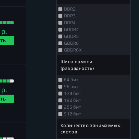
DDR2
DDR3
DDR4
GDDR4
 р.
GDDR5
ТЬ
GDDR6
GDDR6X
GDDR7
Шина памяти
(разрядность)
64 бит
96 бит
 р.
128 бит
ТЬ
192 бит
256 бит
512 бит
Количество занимаемых
слотов