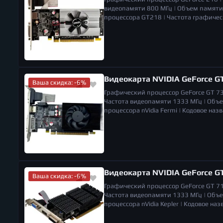
видеопамяти
800 МГц |
Объем памяти
процессора
GT218 |
Частота графичес
карта (Low Profile)
да |
Разъемы
VGA, D
поддерживаемых мониторов
2 |
Габар
вес уточняйте) |
Видеокарта NVIDIA GeForce G
Ваша скидка: -6%
Графический процессор
GeForce GT 7
Частота видеопамяти
1333 МГц |
Объе
процессора
nVidia Fermi |
Кодовое наз
Количество вентиляторов
1 |
Разъемы
Габариты (ШхВхГ)
157 x 121 x 20 мм |
Видеокарта NVIDIA GeForce G
Ваша скидка: -6%
Графический процессор
GeForce GT 7
Частота видеопамяти
1333 МГц |
Объе
процессора
nVidia Kepler |
Кодовое наз
VGA, DVI, HDMI |
Система охлаждения
п
поддерживаемых мониторов
2 |
Габар