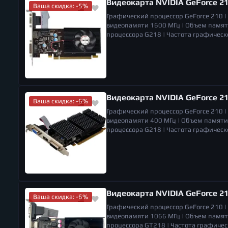
Видеокарта NVIDIA GeForce 2
Ваша скидка: -5%
Графический процессор
GeForce 210 |
видеопамяти
1600 МГц |
Объем памя
процессора
G218 |
Частота графическ
вентиляторов
1 |
Разъемы
VGA, DVI, H
мониторов
2 |
Габариты (ШхВхГ)
145 x 
Видеокарта NVIDIA GeForce 2
Ваша скидка: -6%
Графический процессор
GeForce 210 |
видеопамяти
400 МГц |
Объем памяти
процессора
G218 |
Частота графическ
|
Система охлаждения
пассивная |
Дли
мониторов
2 |
Габариты (ШхВхГ)
155 x 
Видеокарта NVIDIA GeForce 2
Ваша скидка: -6%
Графический процессор
GeForce 210 |
видеопамяти
1066 МГц |
Объем памя
процессора
GT218 |
Частота графичес