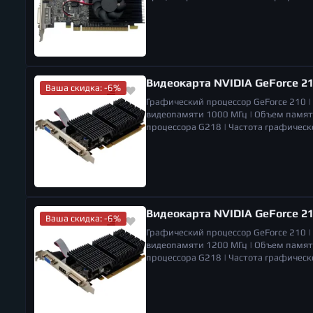
вентиляторов
1 |
Разъемы
VGA, DVI, H
165 x 121 x 16 мм |
Вес
0.22 кг (точный
Видеокарта NVIDIA GeForce 2
Ваша скидка: -6%
Графический процессор
GeForce 210 |
видеопамяти
1000 МГц |
Объем памя
процессора
G218 |
Частота графическ
карта (Low Profile)
да |
Разъемы
VGA, D
поддерживаемых мониторов
2 |
Габар
Видеокарта NVIDIA GeForce 2
Ваша скидка: -6%
Графический процессор
GeForce 210 |
видеопамяти
1200 МГц |
Объем памя
процессора
G218 |
Частота графическ
карта (Low Profile)
да |
Разъемы
VGA, D
поддерживаемых мониторов
2 |
Габар