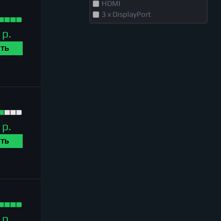
HDMI
3 x DisplayPort
VGA
 р.
ТЬ
 р.
ТЬ
 р.