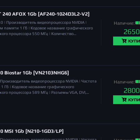
T 240 AFOX 1Gb [AF240-1024D3L2-V2]
40 |
Производитель видеопроцессора
NVIDIA |
Наличие:
м памяти
1 Гб |
Кодовое название графического
2650
кого процессора
550 МГц |
Количество
а (Low Profile)
да |
TGP
69 Вт |
Количество
КУПИ
0 Biostar 1Gb [VN2103NHG6]
Производитель видеопроцессора
NVIDIA |
Частота
Наличие:
1 Гб |
Кодовое название графического
2800
кого процессора
589 МГц |
Разъемы
VGA, DVI,
|
TDP
31 Вт |
Длина
160 мм |
Габариты (ШхВхГ)
КУПИ
вес уточняйте) |
0 MSI 1Gb [N210-1GD3/LP]
Производитель видеопроцессора
NVIDIA |
Частота