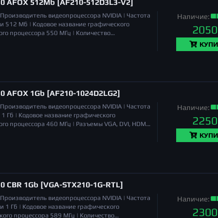
10 AFOX 512Mb [AF210-512D3L3-V2]
Производитель видеопроцессора
NVIDIA |
Частота
Наличие:
ти
512 Мб |
Кодовое название графического
2050
ого процессора
550 МГц |
Количество
DMI |
Длина
145 мм |
Количество поддерживаемых
КУПИ
70 x 23 мм |
10 AFOX 1Gb [AF210-1024D2LG2]
Производитель видеопроцессора
NVIDIA |
Частота
Наличие:
1 Гб |
Кодовое название графического
2250
ого процессора
460 МГц |
Разъемы
VGA, DVI, HDMI
на
155 мм |
Количество поддерживаемых
КУПИ
70 x 45 мм |
10 CBR 1Gb [VGA-STX210-1G-RTL]
Производитель видеопроцессора
NVIDIA |
Частота
Наличие:
ти
1 Гб |
Кодовое название графического
2300
кого процессора
589 МГц |
Количество