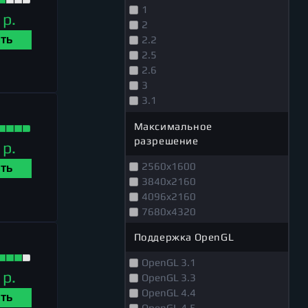
1
 р.
2
2.2
ТЬ
2.5
2.6
3
3.1
3.5
Максимальное
разрешение
 р.
2560x1600
ТЬ
3840x2160
4096x2160
7680x4320
Поддержка OpenGL
OpenGL 3.1
 р.
OpenGL 3.3
OpenGL 4.4
ТЬ
OpenGL 4.5