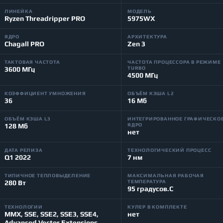
ЛИНЕЙКА
МОДЕЛЬ
Ryzen Threadripper PRO
5975WX
ЯДРО
АРХИТЕКТУРА
Chagall PRO
Zen 3
ТАКТОВАЯ ЧАСТОТА
ЧАСТОТА ПРОЦЕССОРА В РЕЖИМЕ
3600 МГц
TURBO
4500 МГц
КОЭФФИЦИЕНТ УМНОЖЕНИЯ
ОБЪЁМ КЭША L2
36
16 Мб
ОБЪЁМ КЭША L3
ИНТЕГРИРОВАННОЕ ГРАФИЧЕСКО
128 Мб
ЯДРО
нет
ДАТА РЕЛИЗА
ТЕХНОЛОГИЧЕСКИЙ ПРОЦЕСС
Q1 2022
7 нм
ТИПИЧНОЕ ТЕПЛОВЫДЕЛЕНИЕ
МАКСИМАЛЬНАЯ РАБОЧАЯ
280 Вт
ТЕМПЕРАТУРА
95 градусов.C
ТЕХНОЛОГИИ
КУЛЕР В КОМПЛЕКТЕ
MMX, SSE, SSE2, SSE3, SSE4,
нет
Advanced Vector Extensions,