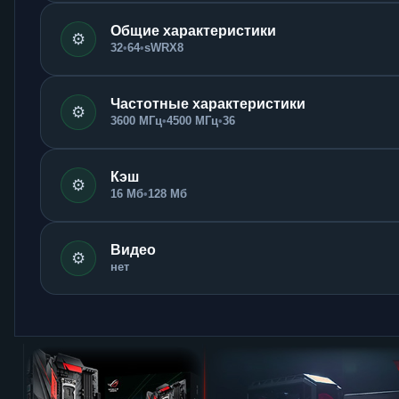
Общие характеристики
⚙️
32
•
64
•
sWRX8
Частотные характеристики
⚙️
3600 МГц
•
4500 МГц
•
36
Кэш
⚙️
16 Мб
•
128 Мб
Видео
⚙️
нет