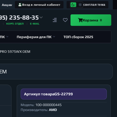
Акции
Вход в личный кабинет
светлая тема
95) 235-88-35
Корзина
0
А
КОРП. ОТДЕЛ
E-MAIL
 ПК
Периферия для ПК
ТОП сборок 2025
r PRO 5975WX OEM
OEM
Артикул товара
GS-22799
Модель:
100-000000445
Производитель:
AMD