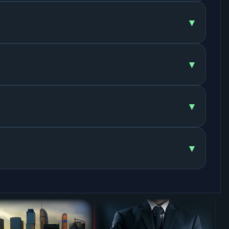
▾
▾
▾
▾