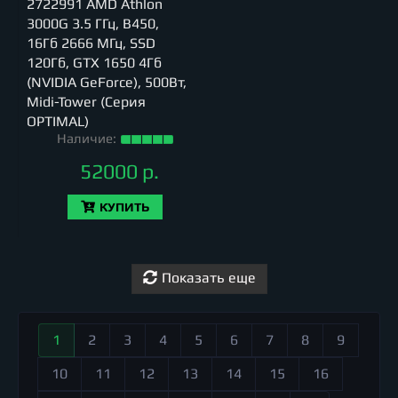
2722991 AMD Athlon
3000G 3.5 ГГц, B450,
16Гб 2666 МГц, SSD
120Гб, GTX 1650 4Гб
(NVIDIA GeForce), 500Вт,
Midi-Tower (Серия
OPTIMAL)
Наличие:
52000 р.
КУПИТЬ
Показать еще
1
2
3
4
5
6
7
8
9
10
11
12
13
14
15
16