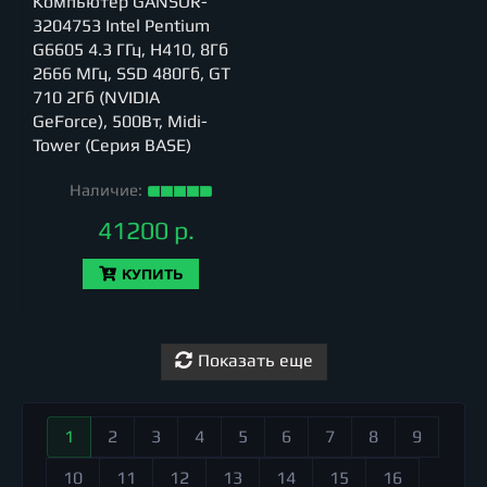
Компьютер GANSOR-
3204753 Intel Pentium
G6605 4.3 ГГц, H410, 8Гб
2666 МГц, SSD 480Гб, GT
710 2Гб (NVIDIA
GeForce), 500Вт, Midi-
Tower (Серия BASE)
Наличие:
41200 р.
КУПИТЬ
Показать еще
1
2
3
4
5
6
7
8
9
10
11
12
13
14
15
16