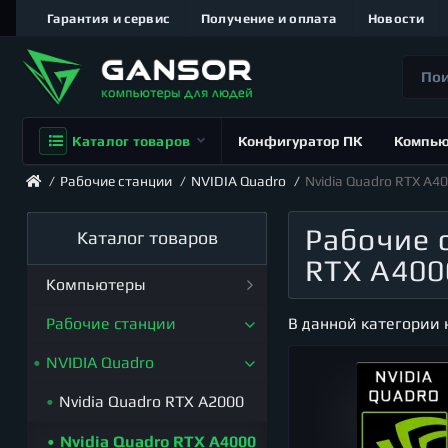
Гарантия и сервис
Получение и оплата
Новости
Каталог товаров
Конфигуратор ПК
Компь
Рабочие станции
NVIDIA Quadro
Nvidia Quadro RTX A4
Рабочие 
Каталог товаров
RTX A400
Компьютеры
В данной категории 
Игровые компьютеры
Рабочие станции
На базе процессоров
NVIDIA Quadro
Компьютеры для топ игр
Intel
2024-2025
Nvidia Quadro RTX A2000
Компьютеры с Intel
На базе процессоров
Компьютеры для DIABLO
Nvidia Quadro RTX A4000
Pentium
AMD
4