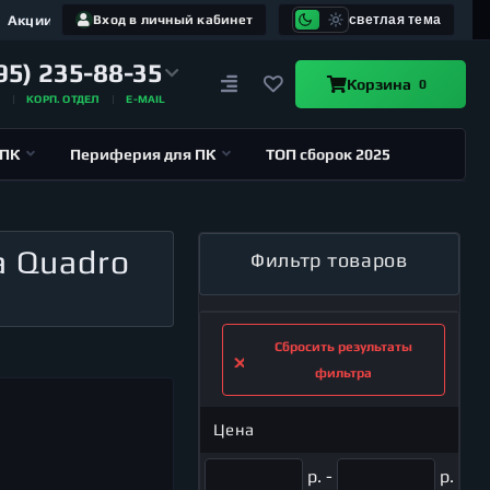
Акции
Вход в личный кабинет
светлая тема
95) 235-88-35
Корзина
0
А
КОРП. ОТДЕЛ
E-MAIL
 ПК
Периферия для ПК
ТОП сборок 2025
a Quadro
Фильтр товаров
Сбросить результаты
фильтра
Цена
р. -
р.