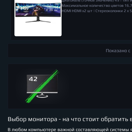
Диагональ (точное значение)
49 |
Тип
Максимальное количество цветов
16.7
HDMI
HDMI x2 шт |
Стереоколонки
2 x 5
мощность
при работе: 47 Вт, в режиме
Регулировка по высоте
есть |
Настенно
мм |
Высота
529 мм |
Показано с 
Выбор монитора - на что стоит обратить
В любом компьютере важной составляющей системы яв