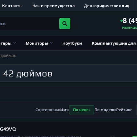
Контакты
Наши преимущества
Для юридических лиц
8 (4
РОЗНИЦ
ютеры
Мониторы
Ноутбуки
Комплектующие для
е дюймов
т 42 дюймов
Имя
По цене
По модели
Рейтинг
XG49VQ