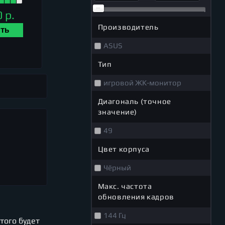
 р.
Производитель
ТЬ
ASUS
Тип
игровой ЖК-монитор
Диагональ (точное
значение)
49
Цвет корпуса
Чёрный
Макс. частота
обновления кадров
144 Гц
того будет