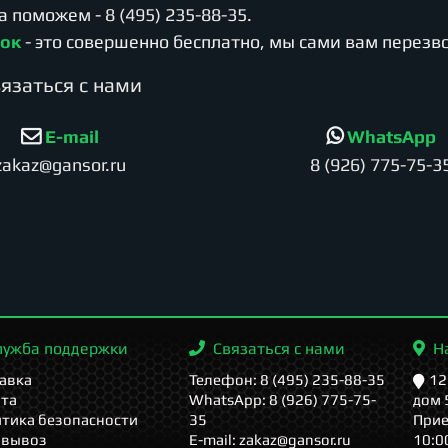
да поможем -
8 (495) 235-88-35
.
нок
- это совершенно бесплатно, мы сами вам перезв
язаться с нами
E-mail
WhatsApp
zakaz@gansor.ru
8 (926) 775-75-3
лужба поддержки
Связаться с нами
Н
авка
Телефон: 8 (495) 235-88-35
12
та
WhatsApp: 8 (926) 775-75-
дом 
тика безопасности
35
Прие
овывоз
E-mail: zakaz@gansor.ru
10:0