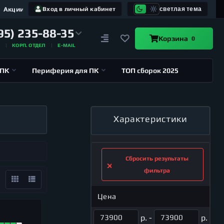
Акции
Вход в личный кабинет
светлая тема
95) 235-88-35
Корзина
0
А
КОРП. ОТДЕЛ
E-MAIL
 ПК
Периферия для ПК
ТОП сборок 2025
Характеристики
Сбросить результаты
фильтра
Цена
р. -
р.