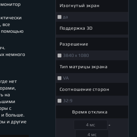
и монитор
Изогнутый экран
да
актически
 все
Поддержка 3D
с помощью
Разрешение
ч.
ых немного
3840 x 1080
Тип матрицы экрана
VA
где нет
торами,
Соотношение сторон
ь на
32:9
льшими
оры с
Время отклика
 и больше.
ры и другие
-