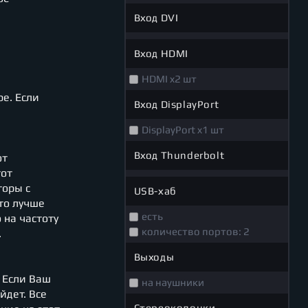
Вход DVI
Вход HDMI
HDMI x2 шт
е. Если
Вход DisplayPort
DisplayPort x1 шт
Вход Thunderbolt
от
тот
торы с
USB-хаб
то лучше
есть
 на частоту
количество портов: 2
.
Выходы
 Если Ваш
на наушники
йдет. Все
Стереоколонки