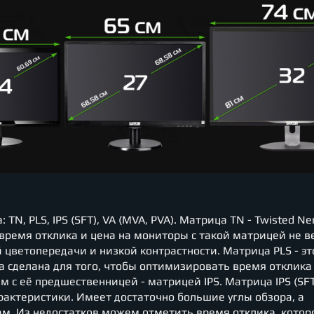
N, PLS, IPS (SFT), VA (MVA, PVA). Матрица TN - Twisted Ne
время отклика и цена на мониторы с такой матрицей не в
 цветопередачи и низкой контрастности. Матрица PLS - эт
а сделана для того, чтобы оптимизировать время отклика
 с её предшественницей - матрицей IPS. Матрица IPS (SFT
рактеристики. Имеет достаточно большие углы обзора, а
м. Из недостатков можем отметить время отклика, котор