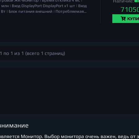
игровой ЖК-монитор |
Время отклика
4 мс |
Наличие:
 млн |
Вход DisplayPort
DisplayPort x1 шт |
Вход
71050
 Вт |
Блок питания
внешний |
Потребляемая
 ожидания: 0.50 Вт, в спящем режиме: 0.50 Вт |
КУПИ
е крепление
есть, 100 x 100 мм |
Ширина
1193
1 по 1 из 1 (всего 1 страниц)
 внимание
ляется Монитор. Выбор монитора очень важен, ведь от э