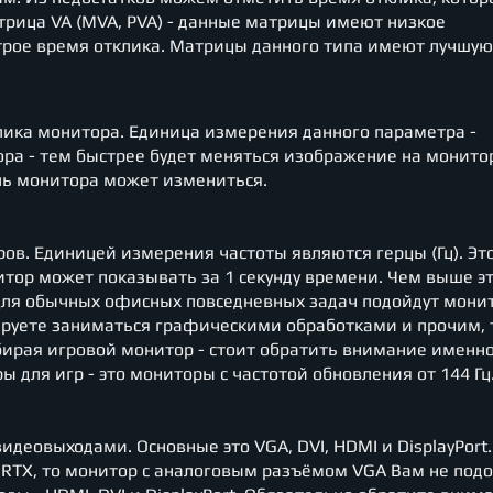
рица VA (MVA, PVA) - данные матрицы имеют низкое
строе время отклика. Матрицы данного типа имеют лучшую
лика монитора. Единица измерения данного параметра -
ра - тем быстрее будет меняться изображение на монитор
ель монитора может измениться.
ров. Единицей измерения частоты являются герцы (Гц). Эт
итор может показывать за 1 секунду времени. Чем выше э
 Для обычных офисных повседневных задач подойдут мони
нируете заниматься графическими обработками и прочим, 
бирая игровой монитор - стоит обратить внимание именно
 для игр - это мониторы с частотой обновления от 144 Гц
еовыходами. Основные это VGA, DVI, HDMI и DisplayPort.
 RTX, то монитор с аналоговым разъёмом VGA Вам не подо