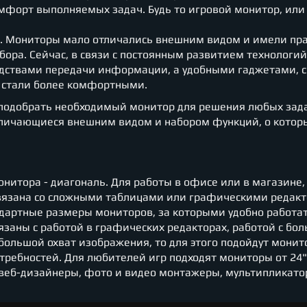
омфорт выполняемых задач. Будь то игровой монитор, ил
. Мониторы мало отличались внешним видом и имели пр
ора. Сейчас, в связи с постоянным развитием технологий,
едствами передачи информации, а удобными гаджетами, 
с стали более комфортными.
 подобрать необходимый монитор для решения любых зада
личающиеся внешним видом и набором функций, о котор
нитора - диагональ. Для работы в офисе или в магазине, 
связана со сложными таблицами или графическими редак
андартные размеры мониторов, за которыми удобно работат
язаны с работой в графических редакторах, работой с бо
льшой охват изображения, то для этого подойдут монит
требностей. Для любителей игр подходят мониторы от 24"
веб-дизайнеры, фото и видео монтажеры, мультипликато