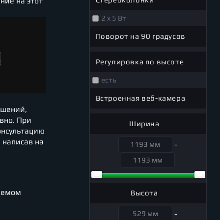
ние на этот
2 x 5 Вт
Поворот на 90 градусов
Регулировка по высоте
есть
Встроенная веб-камера
ешений,
вно. При
Ширина
онсультацию
 написав на
-
ляемом
Высота
-