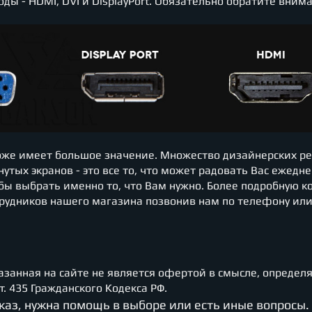
- HDMI, DVI и DisplayPort. Обязательно обратите внима
тоже имеет большое значение. Множество дизайнерских р
утых экранов - это все то, что может радовать Вас ежедне
бы выбрать именно то, что Вам нужно. Более подробную к
трудников нашего магазина позвонив нам по телефону или
азанная на сайте не является офертой в смысле, опреде
. 435 Гражданского Кодекса РФ.
аказ, нужна помощь в выборе или есть иные вопросы.