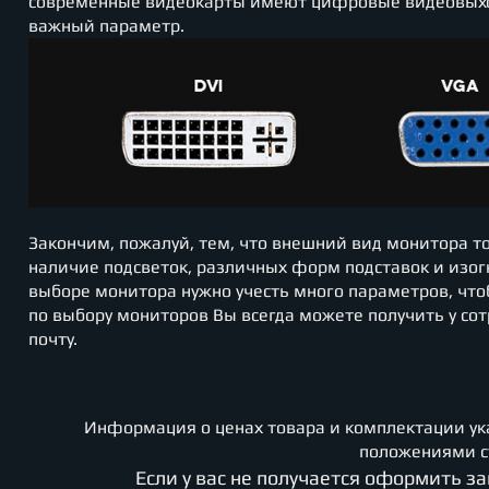
современные видеокарты имеют цифровые видеовыходы 
важный параметр.
Закончим, пожалуй, тем, что внешний вид монитора 
наличие подсветок, различных форм подставок и изогн
выборе монитора нужно учесть много параметров, что
по выбору мониторов Вы всегда можете получить у со
почту.
Информация о ценах товара и комплектации ук
положениями ст
Если у вас не получается оформить з