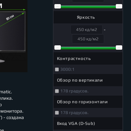
Яркость
-
Контрастность
3000:1
Обзор по вертикали
178 градусов.
matic.
елика.
Обзор по горизонтали
о
 монитора.
178 градусов.
) - создана
Вход VGA (D-Sub)
ое