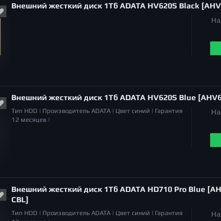
Внешний жесткий диск 1Тб ADATA HV620S Black [AH
На
Внешний жесткий диск 1Тб ADATA HV620S Blue [AHV
Тип
HDD |
Производитель
ADATA |
Цвет
синий |
Гарантия
На
12 месяцев |
Внешний жесткий диск 1Тб ADATA HD710 Pro Blue [A
CBL]
Тип
HDD |
Производитель
ADATA |
Цвет
синий |
Гарантия
На