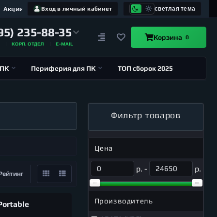
Акции
Вход в личный кабинет
светлая тема
95) 235-88-35
Корзина
0
А
КОРП. ОТДЕЛ
E-MAIL
 ПК
Периферия для ПК
ТОП сборок 2025
Фильтр товаров
Цена
р. -
р.
Рейтинг
Производитель
Portable