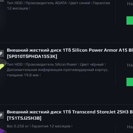
Тип
HDD |
Производитель
ADATA |
Цвет
синий |
Гарантия
На
12 месяцев |
Внешний жесткий диск 1Тб Silicon Power Armor A15 B
[SP010ТбPHDA15S3K]
Тип
HDD |
Производитель
Silicon Power |
Цвет
чёрный |
На
Дополнительная информация
противоударный корпус,
толщина 19.8 мм |
Внешний жесткий диск 1Тб Transcend StoreJet 25H3 B
[TS1TSJ25H3B]
Вес
0.256 кг |
Гарантия
12 месяцев |
На