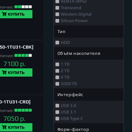
ADATA (XPG)
личие:
Transcend
Western Digital
КУПИТЬ
Silicon Power
Тип
HDD
50-1TU31-CBK]
Объём накопителя
личие:
7100 р.
1 Тб
2 Тб
КУПИТЬ
4 Тб
5000 Гб
Интерфейс
0-1TU31-CRD]
USB 3.0
личие:
USB 3.1
7050 р.
USB Type-C
КУПИТЬ
Форм-фактор