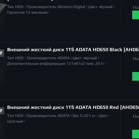
Тип
HDD |
Производитель
Western Digital |
Цвет
чёрный |
На
Гарантия
12 месяцев |
Внешний жесткий диск 1Тб ADATA HD650 Black [AHD6
Тип
HDD |
Производитель
ADATA |
Цвет
чёрный |
На
Дополнительная информация
121x81x21мм, 201г |
Внешний жесткий диск 1Тб ADATA HD650 Red [AHD65
Тип
HDD |
Производитель
ADATA |
Вес
0.201 кг |
Цвет
На
красный |