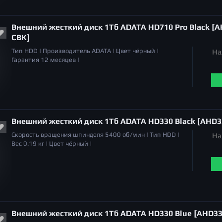
Внешний жесткий диск 1Тб ADATA HD710 Pro Black [
CBK]
Тип
HDD |
Производитель
ADATA |
Цвет
чёрный |
На
Гарантия
12 месяцев |
Внешний жесткий диск 1Тб ADATA HD330 Black [AHD3
Скорость вращения шпинделя
5400 об/мин |
Тип
HDD |
На
Вес
0.19 кг |
Цвет
чёрный |
Внешний жесткий диск 1Тб ADATA HD330 Blue [AHD33