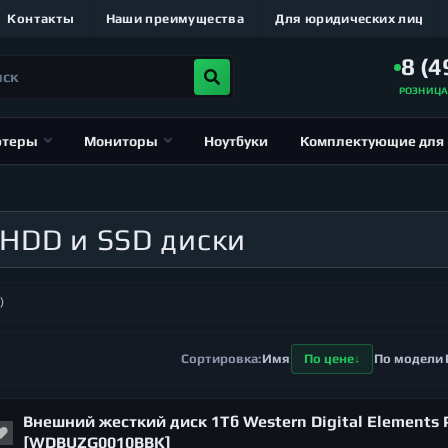
Контакты
Наши преимущества
Для юридических лиц
8 (4
РОЗНИЦ
ютеры
Мониторы
Ноутбуки
Комплектующие для
HDD и SSD диски
)
Имя
По цене
По модели
Внешний жесткий диск 1Тб Western Digital Elements 
[WDBUZG0010BBK]