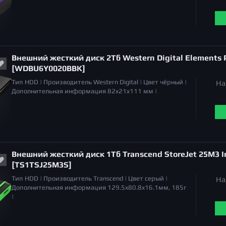
Внешний жесткий диск 2Тб Western Digital Elements P
[WDBU6Y0020BBK]
Тип
HDD |
Производитель
Western Digital |
Цвет
чёрный |
На
Дополнительная информация
82x21x111 мм |
Внешний жесткий диск 1Тб Transcend StoreJet 25M3 I
[TS1TSJ25M3S]
Тип
HDD |
Производитель
Transcend |
Цвет
серый |
На
Дополнительная информация
129.5x80.8x16.1мм, 185г
|