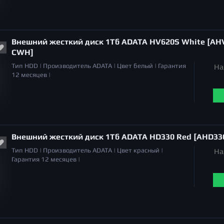
Внешний жесткий диск 1Тб ADATA HV620S White [AH
CWH]
Тип
HDD |
Производитель
ADATA |
Цвет
белый |
Гарантия
На
12 месяцев |
Внешний жесткий диск 1Тб ADATA HD330 Red [AHD33
Тип
HDD |
Производитель
ADATA |
Цвет
красный |
На
Гарантия
12 месяцев |