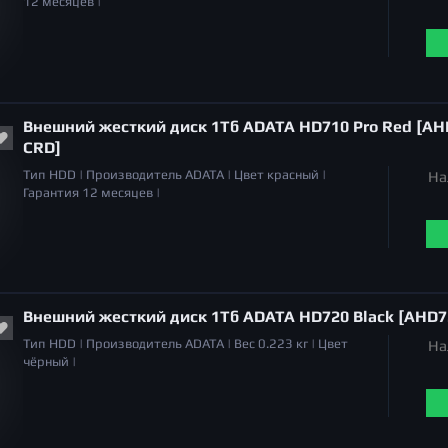
12 месяцев |
Внешний жесткий диск 1Тб ADATA HD710 Pro Red [AH
CRD]
Тип
HDD |
Производитель
ADATA |
Цвет
красный |
На
Гарантия
12 месяцев |
Внешний жесткий диск 1Тб ADATA HD720 Black [AHD7
Тип
HDD |
Производитель
ADATA |
Вес
0.223 кг |
Цвет
На
чёрный |