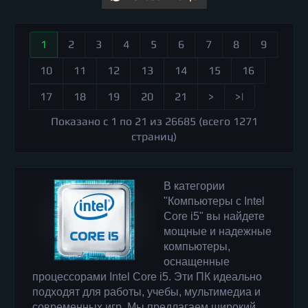
1
2
3
4
5
6
7
8
9
10
11
12
13
14
15
16
17
18
19
20
21
>
>|
Показано с 1 по 21 из 26685 (всего 1271
страниц)
В категории
"Компьютеры с Intel
Core i5" вы найдете
мощные и надежные
компьютеры,
оснащенные
процессорами Intel Core i5. Эти ПК идеально
подходят для работы, учебы, мультимедиа и
современных игр. Мы предлагаем широкий