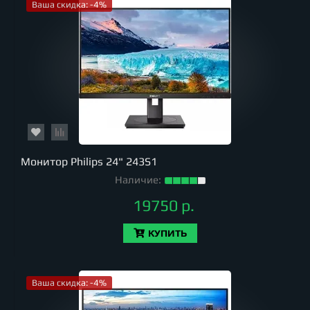
Ваша скидка: -4%
Монитор Philips 24" 243S1
Наличие:
19750 р.
КУПИТЬ
Ваша скидка: -4%