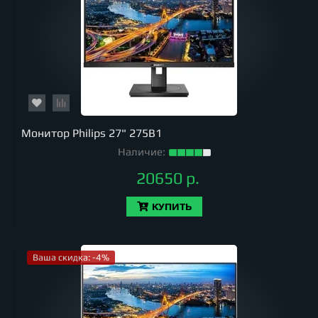
Монитор Philips 27" 275B1
Наличие:
20650 р.
КУПИТЬ
Ваша скидка: -4%