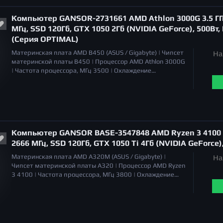
Общий объем накопителей SSD
120 Гб |
Общий объем
накопителей HDD
отсутствует |
Оптический привод
Компьютер GANSOR-2731661 AMD Athlon 3000G 3.5 ГГц
отсутствует |
МГц, SSD 120Гб, GTX 1050 2Гб (NVIDIA GeForce), 500Вт,
(Серия OPTIMAL)
Материнская плата
AMD B450 (ASUS / Gigabyte) |
Чипсет
На
материнской платы
B450 |
Процессор
AMD Athlon 3000G
|
Частота процессора, МГц
3500 |
Охлаждение
процессора
Система воздушного охлаждения |
Уровень
шума
20 дБа |
Объём оперативной памяти
8 Гб |
Тип
памяти
DDR4 |
Серия видеокарт
NVIDIA GeForce GTX
1050 |
Тип видеокарты
дискретная |
Общий объем
накопителей SSD
120 Гб |
Общий объем накопителей
HDD
отсутствует |
Оптический привод
отсутствует |
Компьютер GANSOR BASE-3547848 AMD Ryzen 3 4100 3.
2666 МГц, SSD 120Гб, GTX 1050 Ti 4Гб (NVIDIA GeForce)
Материнская плата
AMD A320M (ASUS / Gigabyte) |
На
Чипсет материнской платы
A320 |
Процессор
AMD Ryzen
3 4100 |
Частота процессора, МГц
3800 |
Охлаждение
процессора
Система воздушного охлаждения |
Уровень
шума
16 - 20 дБа (PWM) |
Объём оперативной памяти
8
Гб |
Тип памяти
DDR4 |
Серия видеокарт
NVIDIA GeForce
GTX 1050 Ti |
Тип видеокарты
дискретная |
Общий
объем накопителей SSD
120 Гб |
Общий объем