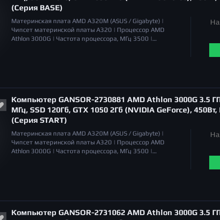
(Серия BASE)
Материнская плата
AMD A320M (ASUS / Gigabyte) |
На
Чипсет материнской платы
A320 |
Процессор
AMD
Athlon 3000G |
Частота процессора, МГц
3500 |
Охлаждение процессора
Система воздушного
охлаждения |
Уровень шума
20 дБа |
Объём оперативной
памяти
8 Гб |
Тип памяти
DDR4 |
Серия видеокарт
NVIDIA GeForce GTX 1050 |
Тип видеокарты
дискретная |
Общий объем накопителей SSD
120 Гб |
Общий объем
накопителей HDD
отсутствует |
Оптический привод
Компьютер GANSOR-2730881 AMD Athlon 3000G 3.5 ГГц
отсутствует |
МГц, SSD 120Гб, GTX 1050 2Гб (NVIDIA GeForce), 450Вт,
(Серия START)
Материнская плата
AMD A320M (ASUS / Gigabyte) |
На
Чипсет материнской платы
A320 |
Процессор
AMD
Athlon 3000G |
Частота процессора, МГц
3500 |
Охлаждение процессора
Система воздушного
охлаждения |
Уровень шума
20 дБа |
Объём оперативной
памяти
8 Гб |
Тип памяти
DDR4 |
Серия видеокарт
NVIDIA GeForce GTX 1050 |
Тип видеокарты
дискретная |
Общий объем накопителей SSD
120 Гб |
Общий объем
накопителей HDD
отсутствует |
Оптический привод
Компьютер GANSOR-2731062 AMD Athlon 3000G 3.5 ГГц
отсутствует |