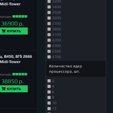
3200
 Midi-Tower
Intel Core i7-12700K
3400
Intel Core i7-13700K
3500
Intel Core i7-13700KF
личие:
3600
Intel Core i7-14700K
36900 р.
3700
Intel Core i7-14700KF
3800
КУПИТЬ
Intel Core i9-13900F
4100
Intel Core i9-13900K
4200
Intel Core i9-13900KF
4300
Intel Core i9-14900K
4500
Intel Core i9-14900KF
, B450, 8Гб 2666
4700
Intel Pentium G6605
 Midi-Tower
Количество ядер
процессора, шт.
личие:
38850 р.
2
4
КУПИТЬ
6
8
10
12