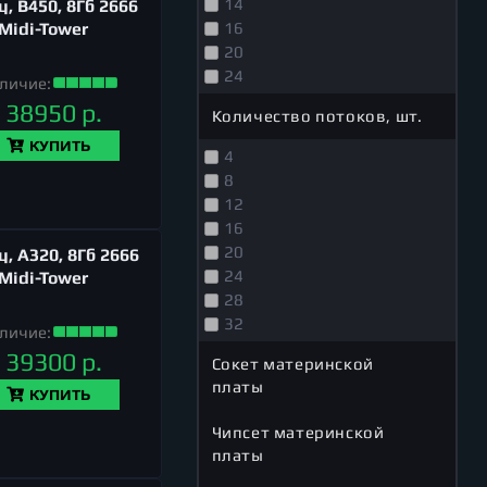
14
, B450, 8Гб 2666
 Midi-Tower
16
20
24
личие:
38950 р.
Количество потоков, шт.
КУПИТЬ
4
8
12
16
20
, A320, 8Гб 2666
24
 Midi-Tower
28
32
личие:
39300 р.
Сокет материнской
платы
КУПИТЬ
Чипсет материнской
платы