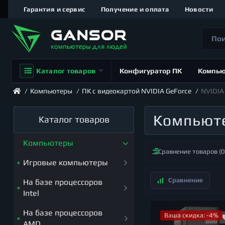
Гарантия и сервис
Получение и оплата
Новости
Каталог товаров
Конфигуратор ПК
Компь
Компьютеры
ПК с видеокартой NVIDIA GeForce
NVIDIA
Компьюте
Каталог товаров
Компьютеры
Сравнение товаров (0
Игровые компьютеры
На базе процессоров
Компьютеры для топ игр
Intel
2024-2025
Компьютеры с Intel
На базе процессоров
Компьютеры для DIABLO
Ваша скидка: -4%
Pentium
AMD
4