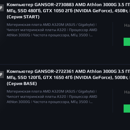
Компьютер GANSOR-2730883 AMD Athlon 3000G 3.5 ГГц
отсутствует |
МГц, SSD 480Гб, GTX 1050 2Гб (NVIDIA GeForce), 450Вт,
(Серия START)
Материнская плата
AMD A320M (ASUS / Gigabyte) |
На
Чипсет материнской платы
A320 |
Процессор
AMD
Athlon 3000G |
Частота процессора, МГц
3500 |
Охлаждение процессора
Система воздушного
охлаждения |
Уровень шума
20 дБа |
Объём оперативной
памяти
8 Гб |
Тип памяти
DDR4 |
Серия видеокарт
NVIDIA GeForce GTX 1050 |
Тип видеокарты
дискретная |
Общий объем накопителей SSD
500 Гб |
Общий объем
накопителей HDD
отсутствует |
Оптический привод
Компьютер GANSOR-2722361 AMD Athlon 3000G 3.5 ГГц
отсутствует |
МГц, SSD 120Гб, GTX 1650 4Гб (NVIDIA GeForce), 500Вт,
(Серия BASE)
Материнская плата
AMD A320M (ASUS / Gigabyte) |
На
Чипсет материнской платы
A320 |
Процессор
AMD
Athlon 3000G |
Частота процессора, МГц
3500 |
Охлаждение процессора
Система воздушного
охлаждения |
Уровень шума
20 дБа |
Объём оперативной
памяти
8 Гб |
Тип памяти
DDR4 |
Серия видеокарт
NVIDIA GeForce GTX 1650 |
Тип видеокарты
дискретная |
Общий объем накопителей SSD
120 Гб |
Общий объем