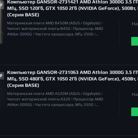
Компьютер GANSOR-2731421 AMD Athlon 3000G 3.5 ГГц
отсутствует |
МГц, SSD 120Гб, GTX 1050 2Гб (NVIDIA GeForce), 500Вт,
(Серия BASE)
Материнская плата
AMD B450M (ASUS / Gigabyte) |
На
Чипсет материнской платы
B450 |
Процессор
AMD
Athlon 3000G |
Частота процессора, МГц
3500 |
Охлаждение процессора
Система воздушного
охлаждения |
Уровень шума
20 дБа |
Объём оперативной
памяти
8 Гб |
Тип памяти
DDR4 |
Серия видеокарт
NVIDIA GeForce GTX 1050 |
Тип видеокарты
дискретная |
Общий объем накопителей SSD
120 Гб |
Общий объем
накопителей HDD
отсутствует |
Оптический привод
Компьютер GANSOR-2731063 AMD Athlon 3000G 3.5 ГГц
отсутствует |
МГц, SSD 480Гб, GTX 1050 2Гб (NVIDIA GeForce), 450Вт,
(Серия BASE)
Материнская плата
AMD A320M (ASUS / Gigabyte) |
На
Чипсет материнской платы
A320 |
Процессор
AMD
Athlon 3000G |
Частота процессора, МГц
3500 |
Охлаждение процессора
Система воздушного
охлаждения |
Уровень шума
20 дБа |
Объём оперативной
памяти
8 Гб |
Тип памяти
DDR4 |
Серия видеокарт
NVIDIA GeForce GTX 1050 |
Тип видеокарты
дискретная |
Общий объем накопителей SSD
500 Гб |
Общий объем
накопителей HDD
отсутствует |
Оптический привод