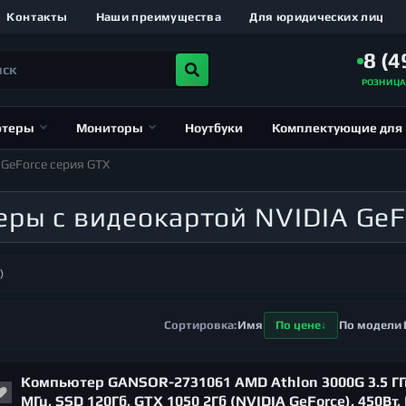
Контакты
Наши преимущества
Для юридических лиц
8 (4
РОЗНИЦ
ютеры
Мониторы
Ноутбуки
Комплектующие для
 GeForce серия GTX
ры с видеокартой NVIDIA GeF
)
Имя
По цене
По модели
Компьютер GANSOR-2731061 AMD Athlon 3000G 3.5 ГГц
МГц, SSD 120Гб, GTX 1050 2Гб (NVIDIA GeForce), 450Вт,