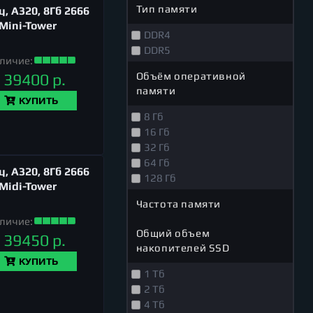
Тип памяти
, A320, 8Гб 2666
 Mini-Tower
DDR4
DDR5
личие:
Объём оперативной
39400 р.
памяти
КУПИТЬ
8 Гб
16 Гб
32 Гб
64 Гб
, A320, 8Гб 2666
128 Гб
 Midi-Tower
Частота памяти
личие:
Общий объем
39450 р.
накопителей SSD
КУПИТЬ
1 Тб
2 Тб
4 Тб