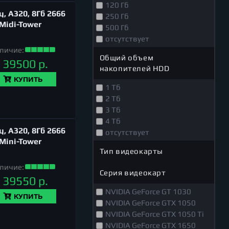
120 Гб
, A320, 8Гб 2666
250 Гб
 Midi-Tower
500 Гб
отсутствует
личие:
Общий объем
39500 р.
накопителей HDD
КУПИТЬ
1 Тб
2 Тб
3 Тб
4 Тб
, A320, 8Гб 2666
отсутствует
 Mini-Tower
Тип видеокарты
личие:
Серия видеокарт
39550 р.
NVIDIA GeForce GT 1030
КУПИТЬ
NVIDIA GeForce GTX 1050
NVIDIA GeForce GTX 1050 Ti
NVIDIA GeForce GTX 1650