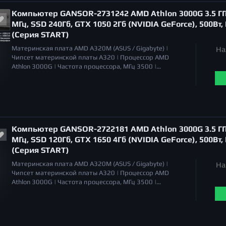
накопителей HDD
отсутствует |
Оптический привод
Компьютер GANSOR-2731242 AMD Athlon 3000G 3.5 ГГц
отсутствует |
МГц, SSD 240Гб, GTX 1050 2Гб (NVIDIA GeForce), 500Вт,
(Серия START)
Материнская плата
AMD A320M (ASUS / Gigabyte) |
На
Чипсет материнской платы
A320 |
Процессор
AMD
Athlon 3000G |
Частота процессора, МГц
3500 |
Охлаждение процессора
Система воздушного
охлаждения |
Уровень шума
20 дБа |
Объём оперативной
памяти
8 Гб |
Тип памяти
DDR4 |
Серия видеокарт
NVIDIA GeForce GTX 1050 |
Тип видеокарты
дискретная |
Общий объем накопителей SSD
250 Гб |
Общий объем
накопителей HDD
отсутствует |
Оптический привод
Компьютер GANSOR-2722181 AMD Athlon 3000G 3.5 ГГц
отсутствует |
МГц, SSD 120Гб, GTX 1650 4Гб (NVIDIA GeForce), 500Вт,
(Серия START)
Материнская плата
AMD A320M (ASUS / Gigabyte) |
На
Чипсет материнской платы
A320 |
Процессор
AMD
Athlon 3000G |
Частота процессора, МГц
3500 |
Охлаждение процессора
Система воздушного
охлаждения |
Уровень шума
20 дБа |
Объём оперативной
памяти
8 Гб |
Тип памяти
DDR4 |
Серия видеокарт
NVIDIA GeForce GTX 1650 |
Тип видеокарты
дискретная |