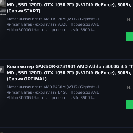
МГц, SSD 120Гб, GTX 1050 2Гб (NVIDIA GeForce), 500Вт,
(Серия START)
Материнская плата
AMD A320M (ASUS / Gigabyte) |
На
Чипсет материнской платы
A320 |
Процессор
AMD
Athlon 3000G |
Частота процессора, МГц
3500 |
Охлаждение процессора
Система воздушного
охлаждения |
Уровень шума
20 дБа |
Объём оперативной
памяти
8 Гб |
Тип памяти
DDR4 |
Серия видеокарт
NVIDIA GeForce GTX 1050 |
Тип видеокарты
дискретная |
Общий объем накопителей SSD
120 Гб |
Общий объем
накопителей HDD
отсутствует |
Оптический привод
Компьютер GANSOR-2731901 AMD Athlon 3000G 3.5 ГГц
отсутствует |
МГц, SSD 120Гб, GTX 1050 2Гб (NVIDIA GeForce), 500Вт,
(Серия OPTIMAL)
Материнская плата
AMD B450M (ASUS / Gigabyte) |
На
Чипсет материнской платы
B450 |
Процессор
AMD
Athlon 3000G |
Частота процессора, МГц
3500 |
Охлаждение процессора
Система воздушного
охлаждения |
Уровень шума
20 дБа |
Объём оперативной
памяти
8 Гб |
Тип памяти
DDR4 |
Серия видеокарт
NVIDIA GeForce GTX 1050 |
Тип видеокарты
дискретная |
Общий объем накопителей SSD
120 Гб |
Общий объем
накопителей HDD
отсутствует |
Оптический привод