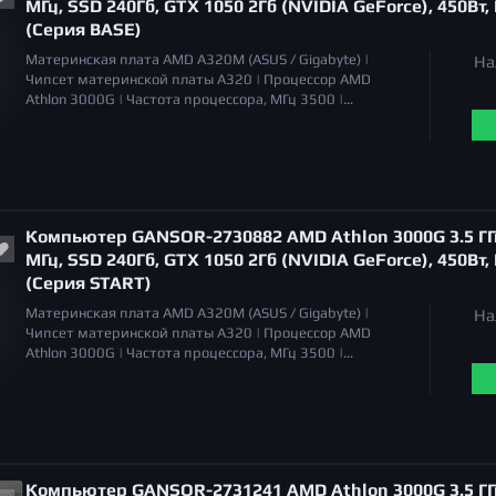
МГц, SSD 240Гб, GTX 1050 2Гб (NVIDIA GeForce), 450Вт,
(Серия BASE)
Материнская плата
AMD A320M (ASUS / Gigabyte) |
На
Чипсет материнской платы
A320 |
Процессор
AMD
Athlon 3000G |
Частота процессора, МГц
3500 |
Охлаждение процессора
Система воздушного
охлаждения |
Уровень шума
20 дБа |
Объём оперативной
памяти
8 Гб |
Тип памяти
DDR4 |
Серия видеокарт
NVIDIA GeForce GTX 1050 |
Тип видеокарты
дискретная |
Общий объем накопителей SSD
250 Гб |
Общий объем
накопителей HDD
отсутствует |
Оптический привод
Компьютер GANSOR-2730882 AMD Athlon 3000G 3.5 ГГц
отсутствует |
МГц, SSD 240Гб, GTX 1050 2Гб (NVIDIA GeForce), 450Вт,
(Серия START)
Материнская плата
AMD A320M (ASUS / Gigabyte) |
На
Чипсет материнской платы
A320 |
Процессор
AMD
Athlon 3000G |
Частота процессора, МГц
3500 |
Охлаждение процессора
Система воздушного
охлаждения |
Уровень шума
20 дБа |
Объём оперативной
памяти
8 Гб |
Тип памяти
DDR4 |
Серия видеокарт
NVIDIA GeForce GTX 1050 |
Тип видеокарты
дискретная |
Общий объем накопителей SSD
250 Гб |
Общий объем
накопителей HDD
отсутствует |
Оптический привод
Компьютер GANSOR-2731241 AMD Athlon 3000G 3.5 ГГц
отсутствует |