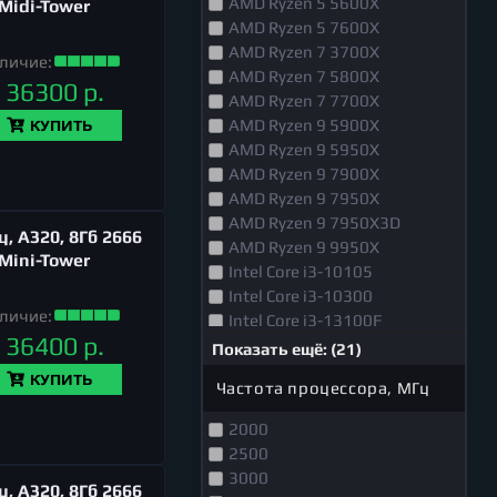
AMD Ryzen 5 5600X
 Midi-Tower
AMD Ryzen 5 7600X
AMD Ryzen 7 3700X
личие:
AMD Ryzen 7 5800X
36300 р.
AMD Ryzen 7 7700X
AMD Ryzen 9 5900X
КУПИТЬ
AMD Ryzen 9 5950X
AMD Ryzen 9 7900X
AMD Ryzen 9 7950X
AMD Ryzen 9 7950X3D
, A320, 8Гб 2666
AMD Ryzen 9 9950X
 Mini-Tower
Intel Core i3-10105
Intel Core i3-10300
личие:
Intel Core i3-13100F
36400 р.
Intel Core i5-10600K
Показать ещё: (21)
Intel Core i5-12400F
КУПИТЬ
Частота процессора, МГц
Intel Core i5-12600KF
Intel Core i5-13400F
2000
Intel Core i5-13600KF
2500
Intel Core i5-14600K
3000
, A320, 8Гб 2666
Intel Core i5-14600KF