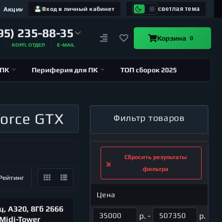
Акции
Вход в личный кабинет
светлая тема
95) 235-88-35
Корзина
0
А
КОРП. ОТДЕЛ
E-MAIL
 ПК
Периферия для ПК
ТОП сборок 2025
orce GTX
Фильтр товаров
Сбросить результаты
фильтра
Рейтинг
Цена
, A320, 8Гб 2666
р. -
р.
 Midi-Tower