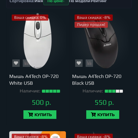
Имя
По цене
По модели
Рейтинг
Ваша скидка: 0%
Ваша скидка: -8%
Лидер продаж!
Мышь A4Tech OP-720
Мышь A4Tech OP-720
White USB
Black USB
Наличие:
Наличие:
500 р.
550 р.
КУПИТЬ
КУПИТЬ
Ваша скидка: -8%
Ваша скидка: -8%