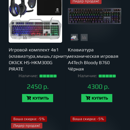
Лидер продаж!
Игровой комплект 4в1
Клавиатура
(клавиатура,мышь,гарнитура,коврик)
механическая игровая
OKliCK HS-HKM300G
A4Tech Bloody B760
PIRATE
Чёрная
Наличие:
Наличие:
2450 р.
4300 р.
КУПИТЬ
КУПИТЬ
Ваша скидка: -5%
Ваша скидка: -5%
Лидер продаж!