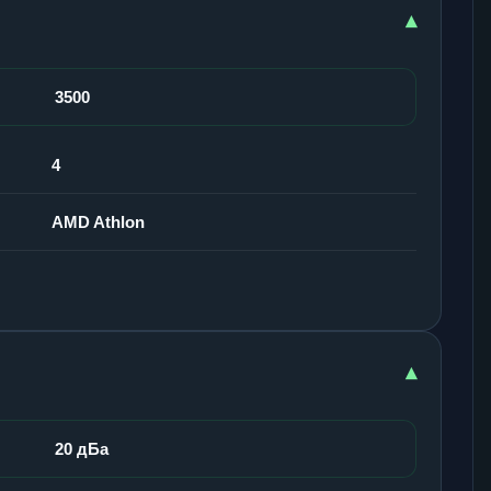
▾
3500
4
AMD Athlon
▾
20 дБа