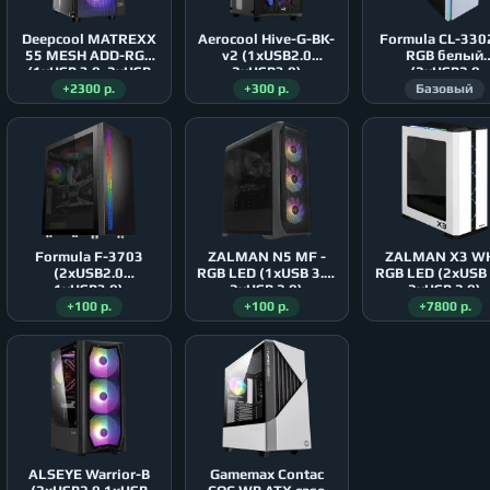
Deepcool MATREXX
Aerocool Hive-G-BK-
Formula CL-33
55 MESH ADD-RGB
v2 (1xUSB2.0
RGB белый
(1xUSB 3.0, 2xUSB
2xUSB3.0)
(2xUSB2.0
2.0)
1xUSB3.0)
+2300 р.
+300 р.
Базовый
Formula F-3703
ZALMAN N5 MF -
ZALMAN X3 WH
(2xUSB2.0
RGB LED (1xUSB 3.0,
RGB LED (2xUSB 
1xUSB3.0)
2xUSB 2.0)
2xUSB 2.0)
+100 р.
+100 р.
+7800 р.
ALSEYE Warrior-B
Gamemax Contac