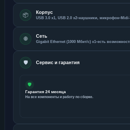
Корпус
📦
USB 3.0 x1, USB 2.0 x2
•
наушники, микрофон
•
Midi
Сеть
🌐
Gigabit Ethernet (1000 Мбит/с) x1
•
есть возможность
🛡️
Сервис и гарантия
🛡️
Гарантия 24 месяца
На все компоненты и работу по сборке.