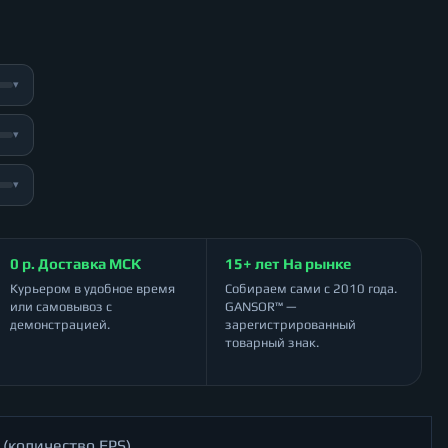
▾
▾
▾
0 р. Доставка МСК
15+ лет На рынке
Курьером в удобное время
Собираем сами с 2010 года.
или самовывоз с
GANSOR™ —
демонстрацией.
зарегистрированный
товарный знак.
 (количество FPS)