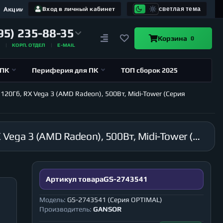
Акции
Вход в личный кабинет
светлая тема
95) 235-88-35
Корзина
0
А
КОРП. ОТДЕЛ
E-MAIL
 ПК
Периферия для ПК
ТОП сборок 2025
20Гб, RX Vega 3 (AMD Radeon), 500Вт, Midi-Tower (Серия
Компьютер GANSOR-2743541 AMD Athlon 3000G 3.5 ГГц, B450, 8Гб 2666 МГц, SSD 120Гб, RX Vega 3 (AMD Radeon), 500Вт, Midi-Tower (Серия OPTIMAL)
Артикул товара
GS-2743541
Модель:
GS-2743541 (Серия OPTIMAL)
Производитель:
GANSOR