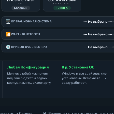
(2xUSB2.0 1xUSB
COC WB ATX case
3.0)
(2xUSB3.0)
Базовый
+2300 р.
🖥️
--- Не выбрано ---
ОПЕРАЦИОННАЯ СИСТЕМА
📶
--- Не выбрано ---
WI-FI / BLUETOOTH
💿
--- Не выбрано ---
ПРИВОД DVD / BLU-RAY
Любая Конфигурация
0 р. Установка ОС
Меняем любой компонент
Windows и все драйверы уже
под ваш бюджет и задачи —
установлены. Включаете — и
корпус, память, видеокарту.
сразу работает.
арантия и Сервис
Результаты тестирования в играх