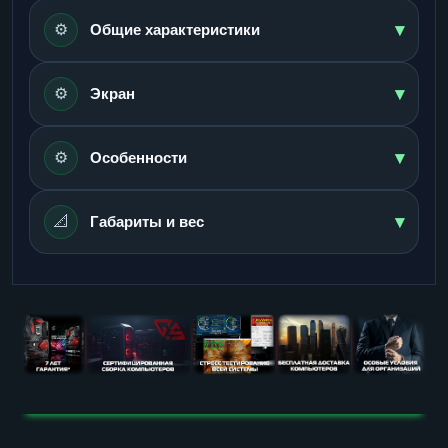
▾
⚙️
Общие характеристики
▾
⚙️
Экран
▾
⚙️
Особенности
▾
📐
Габариты и вес