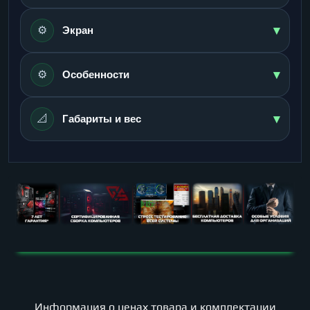
▾
⚙️
Экран
▾
⚙️
Особенности
▾
📐
Габариты и вес
Информация о ценах товара и комплектации