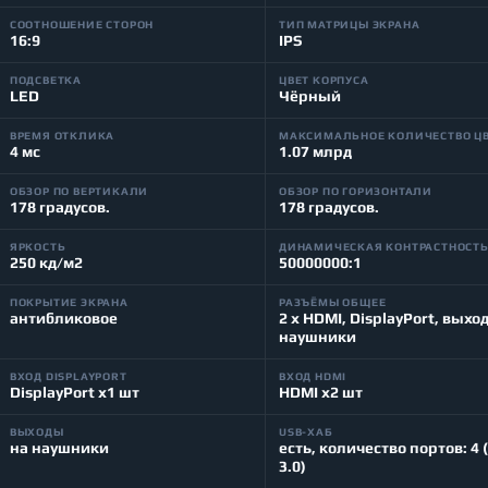
СООТНОШЕНИЕ СТОРОН
ТИП МАТРИЦЫ ЭКРАНА
16:9
IPS
ПОДСВЕТКА
ЦВЕТ КОРПУСА
LED
Чёрный
ВРЕМЯ ОТКЛИКА
МАКСИМАЛЬНОЕ КОЛИЧЕСТВО Ц
4 мс
1.07 млрд
ОБЗОР ПО ВЕРТИКАЛИ
ОБЗОР ПО ГОРИЗОНТАЛИ
178 градусов.
178 градусов.
ЯРКОСТЬ
ДИНАМИЧЕСКАЯ КОНТРАСТНОСТ
250 кд/м2
50000000:1
ПОКРЫТИЕ ЭКРАНА
РАЗЪЁМЫ ОБЩЕЕ
антибликовое
2 x HDMI, DisplayPort, выхо
наушники
ВХОД DISPLAYPORT
ВХОД HDMI
DisplayPort x1 шт
HDMI x2 шт
ВЫХОДЫ
USB-ХАБ
на наушники
есть, количество портов: 4 
3.0)