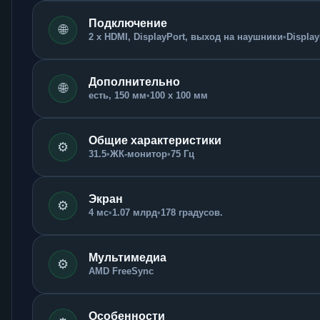
Подключение
🌐
2 x HDMI, DisplayPort, выход на наушники
•
Display
Дополнительно
🌐
есть, 150 мм
•
100 x 100 мм
Общие характеристики
⚙️
31.5
•
ЖК-монитор
•
75 Гц
Экран
⚙️
4 мс
•
1.07 млрд
•
178 градусов.
Мультимедиа
⚙️
AMD FreeSync
Особенности