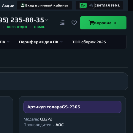
Акции
Вход в личный кабинет
светлая тема
95) 235-88-35
Корзина
0
А
КОРП. ОТДЕЛ
E-MAIL
 ПК
Периферия для ПК
ТОП сборок 2025
Артикул товара
GS-2365
Модель:
Q32P2
Производитель:
AOC