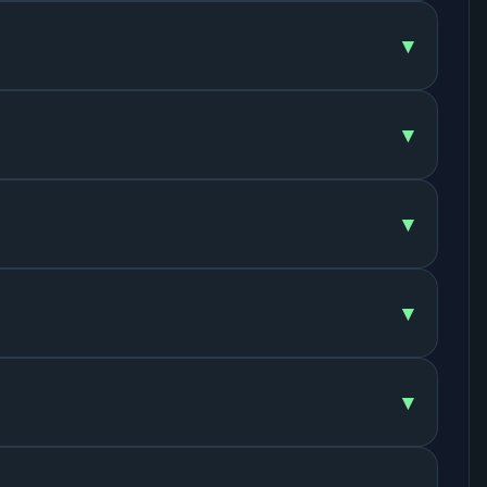
▾
▾
▾
▾
▾