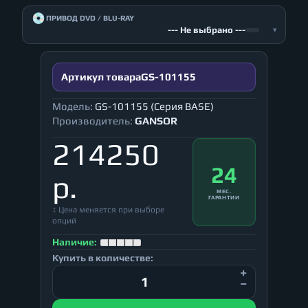
💿
ПРИВОД DVD / BLU-RAY
--- Не выбрано ---
▾
Артикул товара
GS-101155
Модель:
GS-101155 (Серия BASE)
Производитель:
GANSOR
214250
24
р.
МЕС.
ГАРАНТИИ
↕ Цена меняется при выборе
опций
Наличие:
Купить в количестве: