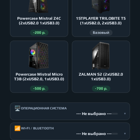
Powercase Mistral Z4С
1STPLAYER TRILOBITE T5
(2xUSB2.0 1xUSB3.0)
(1xUSB2.0, 2xUSB3.0)
-200 р.
Базовый
Powercase Mistral Micro
ZALMAN S2 (2xUSB2.0
T3B (2xUSB2.0, 1xUSB3.0)
1xUSB3.0)
-500 р.
-700 р.
🖥️
ОПЕРАЦИОННАЯ СИСТЕМА
--- Не выбрано ---
▾
📶
WI-FI / BLUETOOTH
--- Не выбрано ---
▾