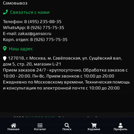
Самовывоз
Связаться с нами
Телефон: 8 (495) 235-88-35
WhatsApp: 8 (926) 775-75-35
E-mail: zakaz@gansor.ru
Корп. отдел: 8 (926) 775-75-35
Наш адрес
127018, г. Москва, м. Савёловская, ул. Сущёвский вал,
дом 5, стр. 20, магазин L-21
Прием заказов 24/7 - круглосуточно. Обработка заказов с
10:00 - 20:00. Пн-Вс. Прием звонков с 10:00 до 20:00
Ежедневно по Московскому времени. Техническая помощь
и консультация по электронной почте с 10:00 до 20:00
2026
GANSOR.RU ™
- Официальный сайт магазина
компьютерной техники и электроники. Компьютеры
Главная
Каталог
Поиск
Корзина
Профиль
любого уровня и сложности.