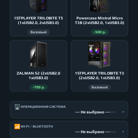
1STPLAYER TRILOBITE T5
Powercase Mistral Micro
(1xUSB2.0, 2xUSB3.0)
T3B (2xUSB2.0, 1xUSB3.0)
Базовый
-500 р.
ZALMAN S2 (2xUSB2.0
1STPLAYER TRILOBITE T3
1xUSB3.0)
(2xUSB2.0, 1xUSB3.0)
-700 р.
Базовый
🖥️
ОПЕРАЦИОННАЯ СИСТЕМА
--- Не выбрано ---
▾
📶
WI-FI / BLUETOOTH
--- Не выбрано ---
▾