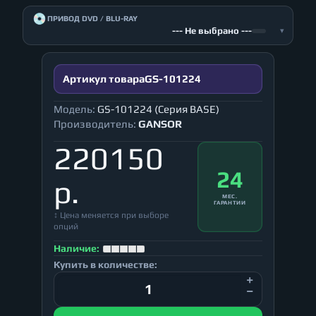
💿
ПРИВОД DVD / BLU-RAY
--- Не выбрано ---
▾
Артикул товара
GS-101224
Модель:
GS-101224 (Серия BASE)
Производитель:
GANSOR
220150
24
р.
МЕС.
ГАРАНТИИ
↕ Цена меняется при выборе
опций
Наличие:
Купить в количестве: