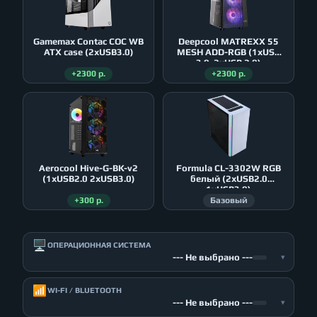
Gamemax Contac COC WB
Deepcool MATREXX 55
ATX case (2xUSB3.0)
MESH ADD-RGB (1xUSB
3.0, 2xUSB 2.0)
+2300 р.
+2300 р.
Aerocool Hive-G-BK-v2
Formula CL-3302W RGB
(1xUSB2.0 2xUSB3.0)
белый (2xUSB2.0
1xUSB3.0)
+300 р.
Базовый
🖥️
ОПЕРАЦИОННАЯ СИСТЕМА
--- Не выбрано ---
▾
📶
WI-FI / BLUETOOTH
--- Не выбрано ---
▾