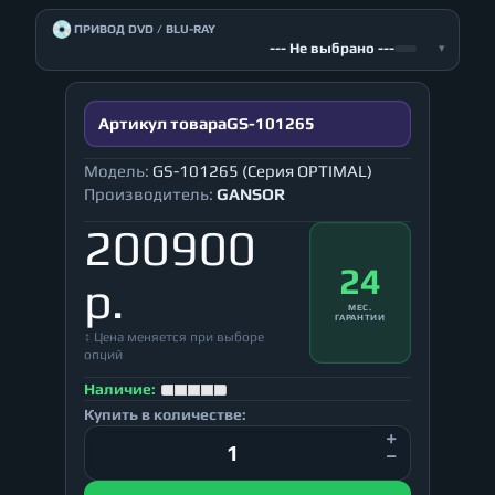
💿
ПРИВОД DVD / BLU-RAY
--- Не выбрано ---
▾
Артикул товара
GS-101265
Модель:
GS-101265 (Серия OPTIMAL)
Производитель:
GANSOR
200900
24
р.
МЕС.
ГАРАНТИИ
↕ Цена меняется при выборе
опций
Наличие:
Купить в количестве: