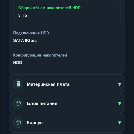
Общий объем накопителей HDD
3 Тб
Подключение HDD
SATA 6Gb/s
Конфигурация накопителей
HDD
▾
🖥️
Материнская плата
▾
📦
Блок питания
▾
📦
Корпус