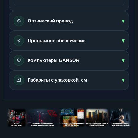
▾
⚙️
Оптический привод
▾
⚙️
Програмное обеспечение
▾
⚙️
Компьютеры GANSOR
▾
📐
Габариты с упаковкой, см