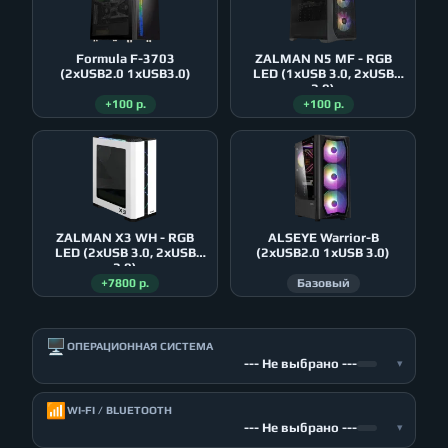
Formula F-3703
ZALMAN N5 MF - RGB
(2xUSB2.0 1xUSB3.0)
LED (1xUSB 3.0, 2xUSB
2.0)
+100 р.
+100 р.
ZALMAN X3 WH - RGB
ALSEYE Warrior-B
LED (2xUSB 3.0, 2xUSB
(2xUSB2.0 1xUSB 3.0)
2.0)
+7800 р.
Базовый
🖥️
ОПЕРАЦИОННАЯ СИСТЕМА
--- Не выбрано ---
▾
📶
WI-FI / BLUETOOTH
--- Не выбрано ---
▾