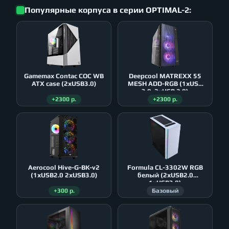
Популярные корпуса в серии OPTIMAL-2:
Gamemax Contac COC WB
Deepcool MATREXX 55
ATX case (2xUSB3.0)
MESH ADD-RGB (1xUSB
3.0, 2xUSB 2.0)
+2300 р.
+2300 р.
Aerocool Hive-G-BK-v2
Formula CL-3302W RGB
(1xUSB2.0 2xUSB3.0)
белый (2xUSB2.0
1xUSB3.0)
+300 р.
Базовый