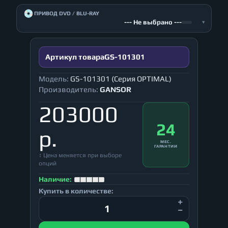
💿
ПРИВОД DVD / BLU-RAY
--- Не выбрано ---
▾
Артикул товара
GS-101301
Модель:
GS-101301 (Серия OPTIMAL)
Производитель:
GANSOR
203000
24
р.
МЕС.
ГАРАНТИИ
↕ Цена меняется при выборе
опций
Наличие:
Купить в количестве: