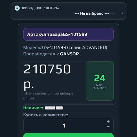
💿
ПРИВОД DVD / BLU-RAY
--- Не выбрано ---
▾
Артикул товара
GS-101599
Модель:
GS-101599 (Серия ADVANCED)
Производитель:
GANSOR
210750
24
р.
МЕС.
ГАРАНТИИ
↕ Цена меняется при выборе
опций
Наличие:
Купить в количестве: