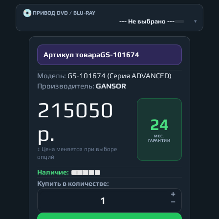
💿
ПРИВОД DVD / BLU-RAY
--- Не выбрано ---
▾
Артикул товара
GS-101674
Модель:
GS-101674 (Серия ADVANCED)
Производитель:
GANSOR
215050
24
р.
МЕС.
ГАРАНТИИ
↕ Цена меняется при выборе
опций
Наличие:
Купить в количестве: