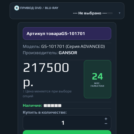
💿
ПРИВОД DVD / BLU-RAY
--- Не выбрано ---
▾
Артикул товара
GS-101701
Модель:
GS-101701 (Серия ADVANCED)
Производитель:
GANSOR
217500
24
р.
МЕС.
ГАРАНТИИ
↕ Цена меняется при выборе
опций
Наличие:
Купить в количестве: