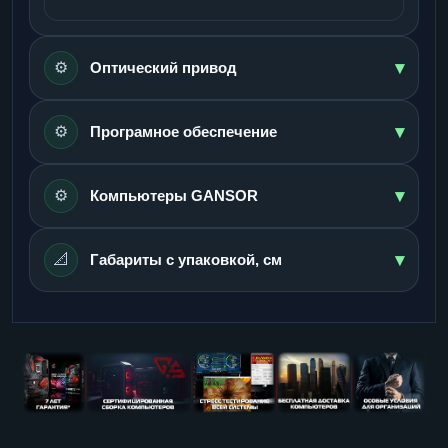
▾
⚙️
Оптический привод
▾
⚙️
Програмное обеспечение
▾
⚙️
Компьютеры GANSOR
▾
📐
Габариты с упаковкой, см