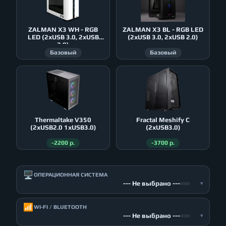
ZALMAN X3 WH - RGB
ZALMAN X3 BL - RGB LED
LED (2xUSB 3.0, 2xUSB
(2xUSB 3.0, 2xUSB 2.0)
2.0)
Базовый
Базовый
Thermaltake V350
Fractal Meshify C
(2xUSB2.0 1xUSB3.0)
(2xUSB3.0)
-2200 р.
-3700 р.
🖥️
ОПЕРАЦИОННАЯ СИСТЕМА
--- Не выбрано ---
▾
📶
WI-FI / BLUETOOTH
--- Не выбрано ---
▾