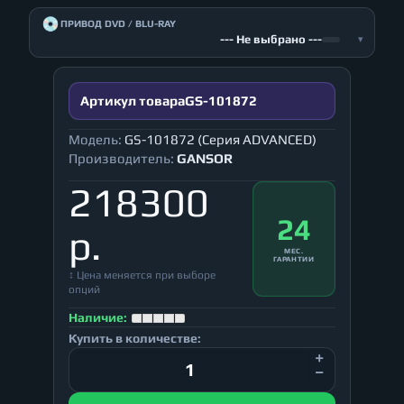
💿
ПРИВОД DVD / BLU-RAY
--- Не выбрано ---
▾
Артикул товара
GS-101872
Модель:
GS-101872 (Серия ADVANCED)
Производитель:
GANSOR
218300
24
р.
МЕС.
ГАРАНТИИ
↕ Цена меняется при выборе
опций
Наличие:
Купить в количестве: