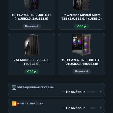
1STPLAYER TRILOBITE T5
Powercase Mistral Micro
(1xUSB2.0, 2xUSB3.0)
T3B (2xUSB2.0, 1xUSB3.0)
Базовый
-500 р.
ZALMAN S2 (2xUSB2.0
1STPLAYER TRILOBITE T3
1xUSB3.0)
(2xUSB2.0, 1xUSB3.0)
-700 р.
Базовый
🖥️
ОПЕРАЦИОННАЯ СИСТЕМА
--- Не выбрано ---
▾
📶
WI-FI / BLUETOOTH
--- Не выбрано ---
▾