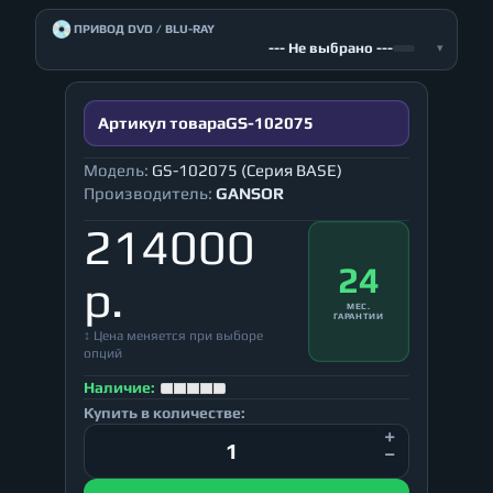
💿
ПРИВОД DVD / BLU-RAY
--- Не выбрано ---
▾
Артикул товара
GS-102075
Модель:
GS-102075 (Серия BASE)
Производитель:
GANSOR
214000
24
р.
МЕС.
ГАРАНТИИ
↕ Цена меняется при выборе
опций
Наличие:
Купить в количестве: