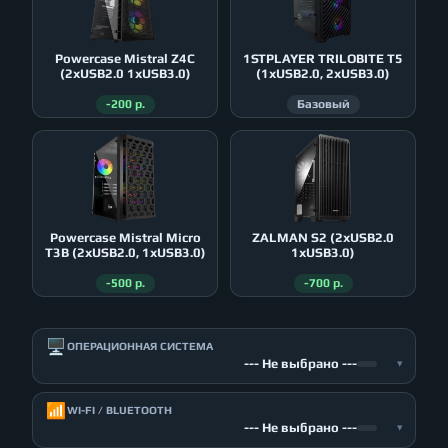
Powercase Mistral Z4С
1STPLAYER TRILOBITE T5
(2xUSB2.0 1xUSB3.0)
(1xUSB2.0, 2xUSB3.0)
-200 р.
Базовый
Powercase Mistral Micro
ZALMAN S2 (2xUSB2.0
T3B (2xUSB2.0, 1xUSB3.0)
1xUSB3.0)
-500 р.
-700 р.
🖥️
ОПЕРАЦИОННАЯ СИСТЕМА
--- Не выбрано ---
▾
📶
WI-FI / BLUETOOTH
--- Не выбрано ---
▾