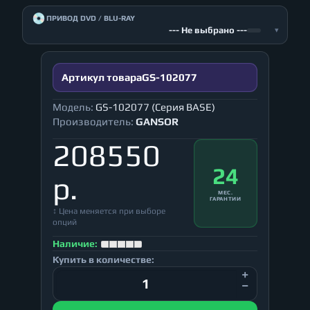
💿
ПРИВОД DVD / BLU-RAY
--- Не выбрано ---
▾
Артикул товара
GS-102077
Модель:
GS-102077 (Серия BASE)
Производитель:
GANSOR
208550
24
р.
МЕС.
ГАРАНТИИ
↕ Цена меняется при выборе
опций
Наличие:
Купить в количестве: