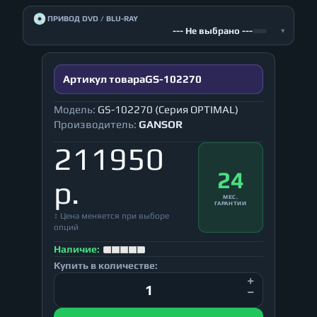
💿
ПРИВОД DVD / BLU-RAY
--- Не выбрано ---
▾
Артикул товара
GS-102270
Модель:
GS-102270 (Серия OPTIMAL)
Производитель:
GANSOR
211950
24
р.
МЕС.
ГАРАНТИИ
↕ Цена меняется при выборе
опций
Наличие:
Купить в количестве: