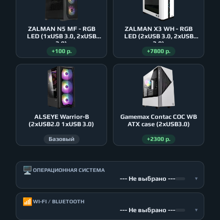
ZALMAN N5 MF - RGB
ZALMAN X3 WH - RGB
LED (1xUSB 3.0, 2xUSB
LED (2xUSB 3.0, 2xUSB
2.0)
2.0)
+100 р.
+7800 р.
ALSEYE Warrior-B
Gamemax Contac COC WB
(2xUSB2.0 1xUSB 3.0)
ATX case (2xUSB3.0)
Базовый
+2300 р.
🖥️
ОПЕРАЦИОННАЯ СИСТЕМА
--- Не выбрано ---
▾
📶
WI-FI / BLUETOOTH
--- Не выбрано ---
▾