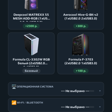
Deepcool MATREXX 55
Aerocool Hive-G-BK-v2
MESH ADD-RGB (1xUSB
(1xUSB2.0 2xUSB3.0)
3.0, 2xUSB 2.0)
+2300 р.
+300 р.
Formula CL-3302W RGB
Formula F-3703
белый (2xUSB2.0
(2xUSB2.0 1xUSB3.0)
1xUSB3.0)
Базовый
+100 р.
🖥️
ОПЕРАЦИОННАЯ СИСТЕМА
--- Не выбрано ---
▾
📶
WI-FI / BLUETOOTH
--- Не выбрано ---
▾