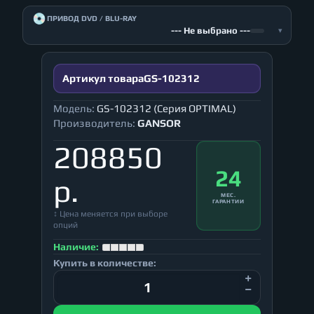
💿
ПРИВОД DVD / BLU-RAY
--- Не выбрано ---
▾
Артикул товара
GS-102312
Модель:
GS-102312 (Серия OPTIMAL)
Производитель:
GANSOR
208850
24
р.
МЕС.
ГАРАНТИИ
↕ Цена меняется при выборе
опций
Наличие:
Купить в количестве: