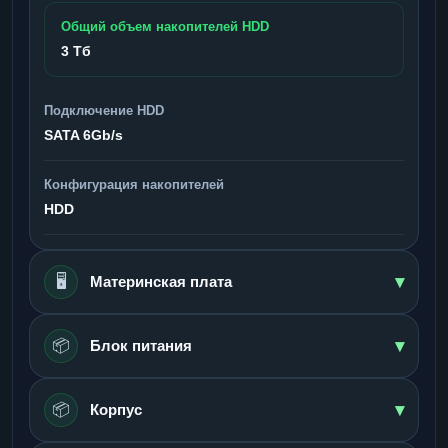
Общий объем накопителей HDD
3 Тб
Подключение HDD
SATA 6Gb/s
Конфигурация накопителей
HDD
▾
🖥️
Материнская плата
▾
📦
Блок питания
▾
📦
Корпус