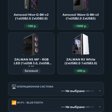
Aerocool Hive-G-BK-v2
Aerocool Wave-G-BK-v2
(1xUSB2.0 2xUSB3.0)
(1xUSB2.0 2xUSB3)
-100 р.
-1000 р.
ZALMAN N5 MF - RGB
ZALMAN R2 White
LED (1xUSB 3.0, 2xUSB
(2xUSB2.0 1xUSB3.0)
2.0)
Базовый
-400 р.
🖥️
ОПЕРАЦИОННАЯ СИСТЕМА
--- Не выбрано ---
▾
📶
WI-FI / BLUETOOTH
--- Не выбрано ---
▾