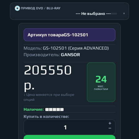
💿
ПРИВОД DVD / BLU-RAY
--- Не выбрано ---
▾
Артикул товара
GS-102501
Модель:
GS-102501 (Серия ADVANCED)
Производитель:
GANSOR
205550
24
р.
МЕС.
ГАРАНТИИ
↕ Цена меняется при выборе
опций
Наличие:
Купить в количестве: