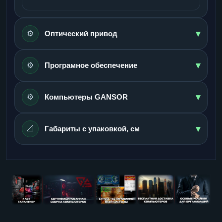
▾
⚙️
Оптический привод
▾
⚙️
Програмное обеспечение
▾
⚙️
Компьютеры GANSOR
▾
📐
Габариты с упаковкой, см