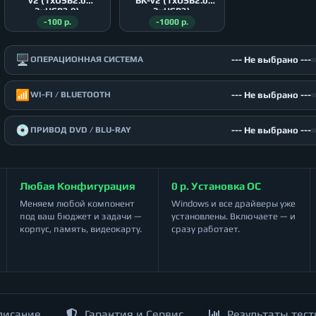
v2 (1xUSB2.0
BK-v2 (1xUSB2.0
2xUSB3.0)
2xUSB3)
-100 р.
-1000 р.
🖥️
--- Не выбрано ---
ОПЕРАЦИОННАЯ СИСТЕМА
📶
--- Не выбрано ---
WI-FI / BLUETOOTH
💿
--- Не выбрано ---
ПРИВОД DVD / BLU-RAY
Любая Конфигурация
0 р. Установка ОС
Меняем любой компонент
Windows и все драйверы уже
под ваш бюджет и задачи —
установлены. Включаете — и
корпус, память, видеокарту.
сразу работает.
писание
Гарантия и Сервис
Результаты тест