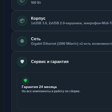
📦
500 Вт
Корпус
📦
1xUSB 3.0, 2xUSB 2.0
•
наушники, микрофон
•
Midi-
Сеть
🌐
Gigabit Ethernet (1000 Мбит/с) x1
•
есть возможность
🛡️
Сервис и гарантия
🛡️
Гарантия 24 месяца
На все компоненты и работу по сборке.