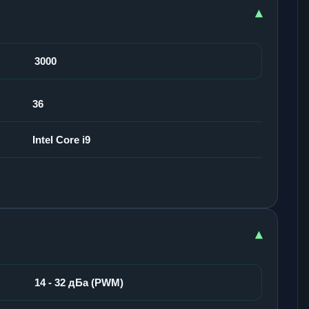
▾
3000
36
Intel Core i9
▾
14 - 32 дБа (PWM)