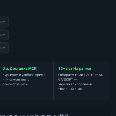
▾
▾
▾
0 р. Доставка МСК
15+ лет На рынке
Курьером в удобное время
Собираем сами с 2010 года.
или самовывоз с
GANSOR™ —
демонстрацией.
зарегистрированный
товарный знак.
ирования в играх (количество FPS)