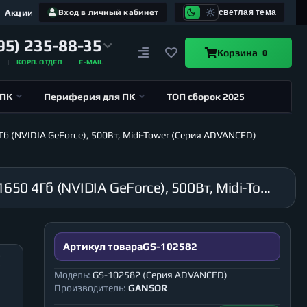
Акции
Вход в личный кабинет
светлая тема
95) 235-88-35
Корзина
0
А
КОРП. ОТДЕЛ
E-MAIL
 ПК
Периферия для ПК
ТОП сборок 2025
Гб (NVIDIA GeForce), 500Вт, Midi-Tower (Серия ADVANCED)
Компьютер GANSOR-102582 Intel i9-10980XE 3.0 ГГц, X299, 32Гб 2666 МГц, SSD 120Гб, GTX 1650 4Гб (NVIDIA GeForce), 500Вт, Midi-Tower (Серия ADVANCED)
Артикул товара
GS-102582
Модель:
GS-102582 (Серия ADVANCED)
Производитель:
GANSOR