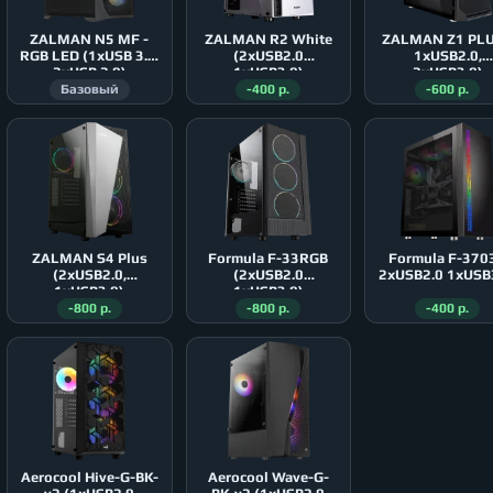
ZALMAN N5 MF -
ZALMAN R2 White
ZALMAN Z1 PLU
RGB LED (1xUSB 3.0,
(2xUSB2.0
1xUSB2.0,
2xUSB 2.0)
1xUSB3.0)
2xUSB3.0)
Базовый
-400 р.
-600 р.
ZALMAN S4 Plus
Formula F-33RGB
Formula F-3703
(2xUSB2.0,
(2xUSB2.0
2xUSB2.0 1xUSB
1xUSB3.0)
1xUSB3.0)
-800 р.
-800 р.
-400 р.
Aerocool Hive-G-BK-
Aerocool Wave-G-