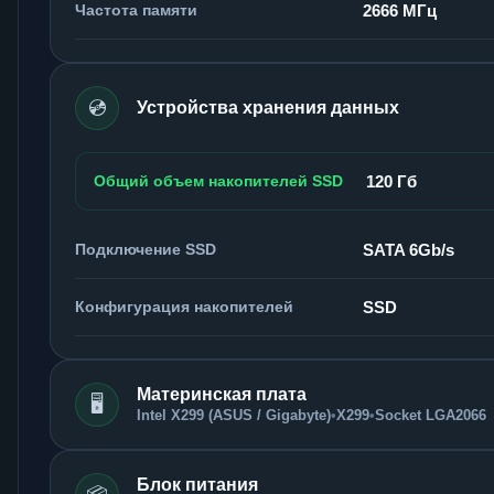
Частота памяти
2666 МГц
💿
Устройства хранения данных
Общий объем накопителей SSD
120 Гб
Подключение SSD
SATA 6Gb/s
Конфигурация накопителей
SSD
Материнская плата
🖥️
Intel X299 (ASUS / Gigabyte)
•
X299
•
Socket LGA2066
Блок питания