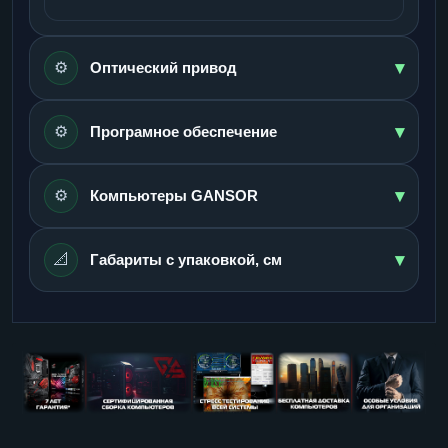
▾
⚙️
Оптический привод
▾
⚙️
Програмное обеспечение
▾
⚙️
Компьютеры GANSOR
▾
📐
Габариты с упаковкой, см