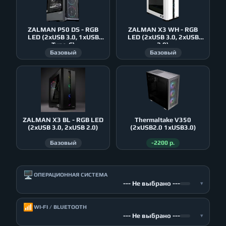
ZALMAN P50 DS - RGB
ZALMAN X3 WH - RGB
LED (2xUSB 3.0, 1xUSB
LED (2xUSB 3.0, 2xUSB
Type-C)
2.0)
Базовый
Базовый
ZALMAN X3 BL - RGB LED
Thermaltake V350
(2xUSB 3.0, 2xUSB 2.0)
(2xUSB2.0 1xUSB3.0)
Базовый
-2200 р.
🖥️
ОПЕРАЦИОННАЯ СИСТЕМА
--- Не выбрано ---
▾
📶
WI-FI / BLUETOOTH
--- Не выбрано ---
▾