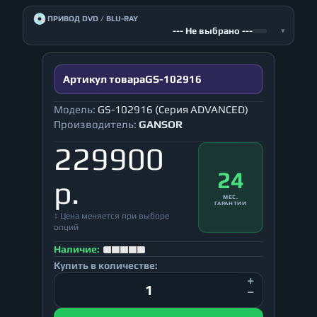
💿
ПРИВОД DVD / BLU-RAY
--- Не выбрано ---
▾
Артикул товара
GS-102916
Модель:
GS-102916 (Серия ADVANCED)
Производитель:
GANSOR
229900
24
р.
МЕС.
ГАРАНТИИ
↕ Цена меняется при выборе
опций
Наличие:
Купить в количестве: