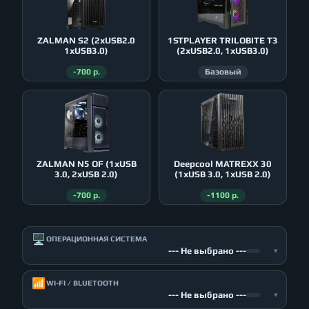
ZALMAN S2 (2xUSB2.0
1STPLAYER TRILOBITE T3
1xUSB3.0)
(2xUSB2.0, 1xUSB3.0)
-700 р.
Базовый
ZALMAN N5 OF (1xUSB
Deepcool MATREXX 30
3.0, 2xUSB 2.0)
(1xUSB 3.0, 1xUSB 2.0)
-700 р.
-1100 р.
🖥️
ОПЕРАЦИОННАЯ СИСТЕМА
--- Не выбрано ---
▾
📶
WI-FI / BLUETOOTH
--- Не выбрано ---
▾