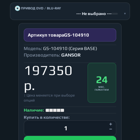
💿
ПРИВОД DVD / BLU-RAY
--- Не выбрано ---
▾
Артикул товара
GS-104910
Модель:
GS-104910 (Серия BASE)
Производитель:
GANSOR
197350
24
р.
МЕС.
ГАРАНТИИ
↕ Цена меняется при выборе
опций
Наличие:
Купить в количестве: