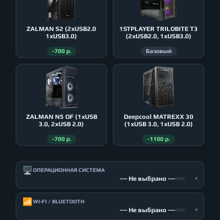
ZALMAN S2 (2xUSB2.0
1STPLAYER TRILOBITE T3
1xUSB3.0)
(2xUSB2.0, 1xUSB3.0)
-700 р.
Базовый
ZALMAN N5 OF (1xUSB
Deepcool MATREXX 30
3.0, 2xUSB 2.0)
(1xUSB 3.0, 1xUSB 2.0)
-700 р.
-1100 р.
🖥️
ОПЕРАЦИОННАЯ СИСТЕМА
--- Не выбрано ---
▾
📶
WI-FI / BLUETOOTH
--- Не выбрано ---
▾