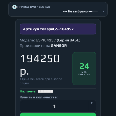
💿
ПРИВОД DVD / BLU-RAY
--- Не выбрано ---
▾
Артикул товара
GS-104957
Модель:
GS-104957 (Серия BASE)
Производитель:
GANSOR
194250
24
р.
МЕС.
ГАРАНТИИ
↕ Цена меняется при выборе
опций
Наличие:
Купить в количестве: