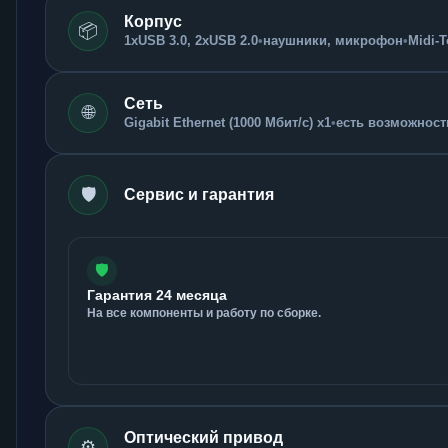
Корпус
📦
1xUSB 3.0, 2xUSB 2.0
•
наушники, микрофон
•
Midi-
Сеть
🌐
Gigabit Ethernet (1000 Мбит/с) x1
•
есть возможность
🛡️
Сервис и гарантия
🛡️
Гарантия 24 месяца
На все компоненты и работу по сборке.
Оптический привод
⚙️