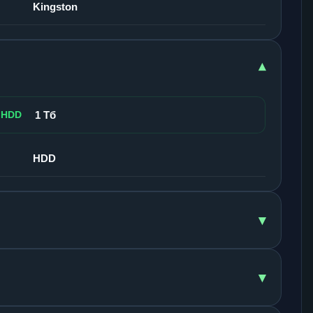
Kingston
▾
 HDD
1 Тб
HDD
▾
▾