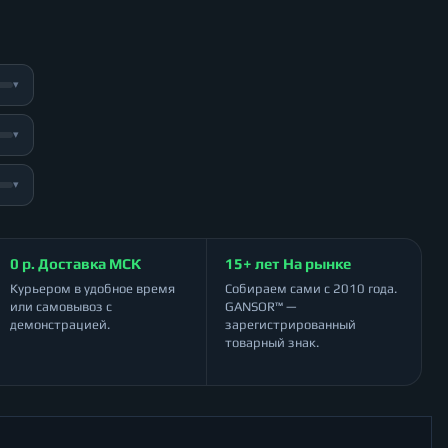
▾
▾
▾
0 р. Доставка МСК
15+ лет На рынке
Курьером в удобное время
Собираем сами с 2010 года.
или самовывоз с
GANSOR™ —
демонстрацией.
зарегистрированный
товарный знак.