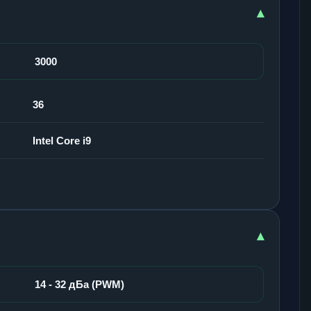
▾
3000
36
Intel Core i9
▾
14 - 32 дБа (PWM)