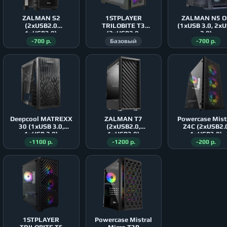
ZALMAN S2
1STPLAYER
ZALMAN N5 O
(2xUSB2.0
TRILOBITE T3
(1xUSB 3.0, 2x
1xUSB3.0)
(2xUSB2.0,
2.0)
1xUSB3.0)
-700 р.
Базовый
-700 р.
Deepcool MATREXX
ZALMAN T7
Powercase Mist
30 (1xUSB 3.0,
(2xUSB2.0,
Z4С (2xUSB2.0
1xUSB 2.0)
1xUSB3.0)
1xUSB3.0)
-1100 р.
-1200 р.
-200 р.
1STPLAYER
Powercase Mistral