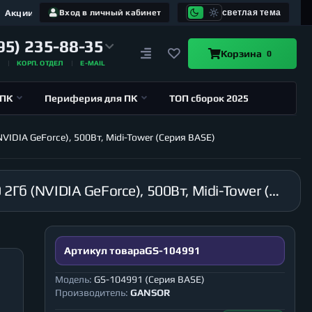
Акции
Вход в личный кабинет
светлая тема
95) 235-88-35
Корзина
0
А
КОРП. ОТДЕЛ
E-MAIL
 ПК
Периферия для ПК
ТОП сборок 2025
VIDIA GeForce), 500Вт, Midi-Tower (Серия BASE)
Компьютер GANSOR-104991 Intel i9-10980XE 3.0 ГГц, X299, 32Гб 2666 МГц, HDD 1Тб, GT 710 2Гб (NVIDIA GeForce), 500Вт, Midi-Tower (Серия BASE)
Артикул товара
GS-104991
Модель:
GS-104991 (Серия BASE)
Производитель:
GANSOR