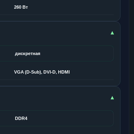
260 Вт
▾
дискретная
VGA (D-Sub), DVI-D, HDMI
▾
DDR4