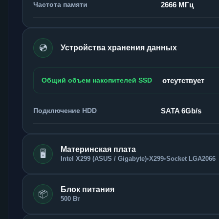
Частота памяти
2666 МГц
💿
Устройства хранения данных
Общий объем накопителей SSD
отсутствует
Подключение HDD
SATA 6Gb/s
Материнская плата
🖥️
Intel X299 (ASUS / Gigabyte)
•
X299
•
Socket LGA2066
Блок питания
📦
500 Вт