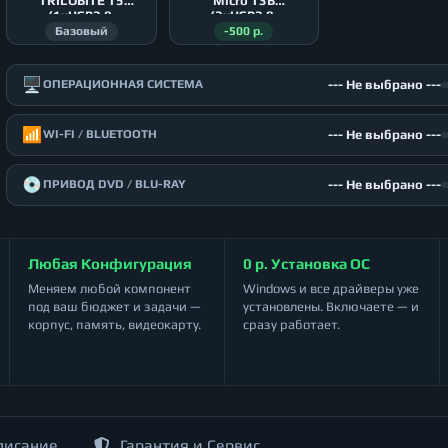
TRILOBITE T5
Micro T3B
(1xUSB2.0,
(2xUSB2.0,
2xUSB3.0)
1xUSB3.0)
Базовый
-500 р.
🖥️
--- Не выбрано ---
ОПЕРАЦИОННАЯ СИСТЕМА
📶
--- Не выбрано ---
WI-FI / BLUETOOTH
💿
--- Не выбрано ---
ПРИВОД DVD / BLU-RAY
Любая Конфигурация
0 р. Установка ОС
Меняем любой компонент
Windows и все драйверы уже
под ваш бюджет и задачи —
установлены. Включаете — и
корпус, память, видеокарту.
сразу работает.
писание
Гарантия и Сервис