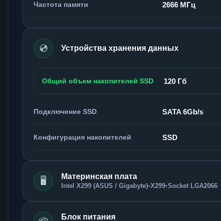
Частота памяти
2666 МГц
💿
Устройства хранения данных
Общий объем накопителей SSD
120 Гб
Подключение SSD
SATA 6Gb/s
Конфигурация накопителей
SSD
Материнская плата
🖥️
Intel X299 (ASUS / Gigabyte)
•
X299
•
Socket LGA2066
Блок питания