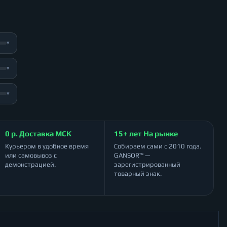
▾
▾
▾
0 р. Доставка МСК
15+ лет На рынке
Курьером в удобное время
Собираем сами с 2010 года.
или самовывоз с
GANSOR™ —
демонстрацией.
зарегистрированный
товарный знак.