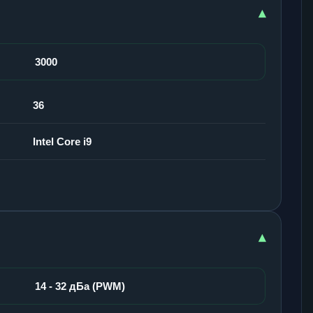
▾
3000
36
Intel Core i9
▾
14 - 32 дБа (PWM)