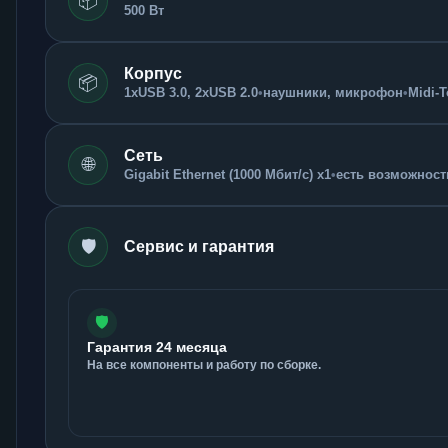
📦
500 Вт
Корпус
📦
1xUSB 3.0, 2xUSB 2.0
•
наушники, микрофон
•
Midi-
Сеть
🌐
Gigabit Ethernet (1000 Мбит/с) x1
•
есть возможность
🛡️
Сервис и гарантия
🛡️
Гарантия 24 месяца
На все компоненты и работу по сборке.