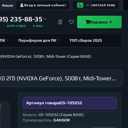
Акции
Вход в личный кабинет
светлая тема
95) 235-88-35
Корзина
0
А
КОРП. ОТДЕЛ
E-MAIL
 ПК
Периферия для ПК
ТОП сборок 2025
(NVIDIA GeForce), 500Вт, Midi-Tower (Серия BASE)
Компьютер GANSOR-105032 Intel i9-10980XE 3.0 ГГц, X299, 64Гб 2666 МГц, SSD 120Гб, GT 710 2Гб (NVIDIA GeForce), 500Вт, Midi-Tower (Серия BASE)
Артикул товара
GS-105032
Модель:
GS-105032 (Серия BASE)
Производитель:
GANSOR