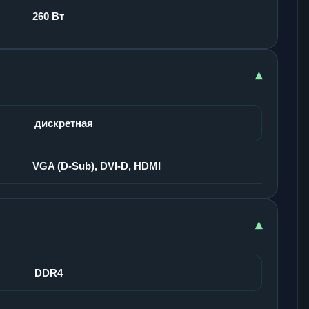
260 Вт
▾
дискретная
VGA (D-Sub), DVI-D, HDMI
▾
DDR4