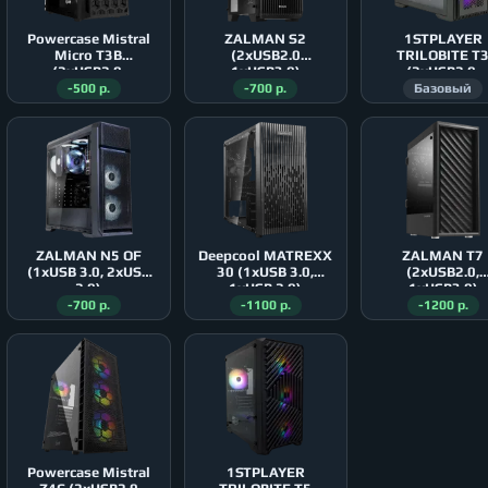
Powercase Mistral
ZALMAN S2
1STPLAYER
Micro T3B
(2xUSB2.0
TRILOBITE T
(2xUSB2.0,
1xUSB3.0)
(2xUSB2.0,
1xUSB3.0)
1xUSB3.0)
-500 р.
-700 р.
Базовый
ZALMAN N5 OF
Deepcool MATREXX
ZALMAN T7
(1xUSB 3.0, 2xUSB
30 (1xUSB 3.0,
(2xUSB2.0,
2.0)
1xUSB 2.0)
1xUSB3.0)
-700 р.
-1100 р.
-1200 р.
Powercase Mistral
1STPLAYER