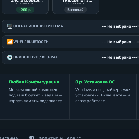
Z4С (2xUSB2.0
TRILOBITE T5
1xUSB3.0)
(1xUSB2.0,
2xUSB3.0)
-200 р.
Базовый
🖥️
--- Не выбрано ---
ОПЕРАЦИОННАЯ СИСТЕМА
📶
--- Не выбрано ---
WI-FI / BLUETOOTH
💿
--- Не выбрано ---
ПРИВОД DVD / BLU-RAY
Любая Конфигурация
0 р. Установка ОС
Меняем любой компонент
Windows и все драйверы уже
под ваш бюджет и задачи —
установлены. Включаете — и
корпус, память, видеокарту.
сразу работает.
писание
Гарантия и Сервис