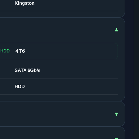
Kingston
▾
 HDD
4 Тб
SATA 6Gb/s
HDD
▾