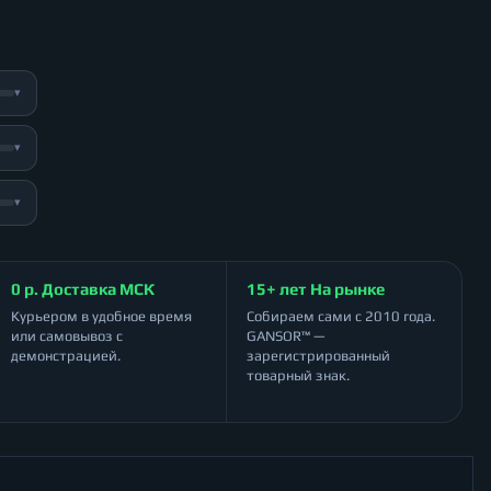
▾
▾
▾
0 р. Доставка МСК
15+ лет На рынке
Курьером в удобное время
Собираем сами с 2010 года.
или самовывоз с
GANSOR™ —
демонстрацией.
зарегистрированный
товарный знак.