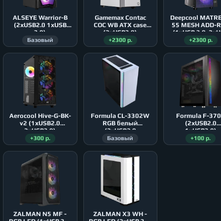
ALSEYE Warrior-B
Gamemax Contac
Deepcool MATR
(2xUSB2.0 1xUSB
COC WB ATX case
55 MESH ADD-
3.0)
(2xUSB3.0)
(1xUSB 3.0, 2x
2.0)
Базовый
+2300 р.
+2300 р.
Aerocool Hive-G-BK-
Formula CL-3302W
Formula F-37
v2 (1xUSB2.0
RGB белый
(2xUSB2.0
2xUSB3.0)
(2xUSB2.0
1xUSB3.0)
1xUSB3.0)
+300 р.
Базовый
+100 р.
ZALMAN N5 MF -
ZALMAN X3 WH -