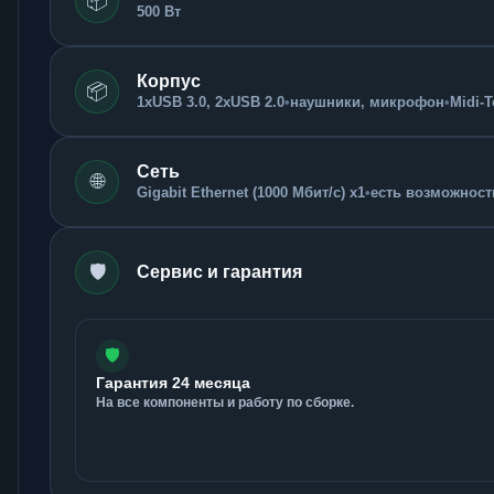
📦
500 Вт
Корпус
📦
1xUSB 3.0, 2xUSB 2.0
•
наушники, микрофон
•
Midi-
Сеть
🌐
Gigabit Ethernet (1000 Мбит/с) x1
•
есть возможность
🛡️
Сервис и гарантия
🛡️
Гарантия 24 месяца
На все компоненты и работу по сборке.