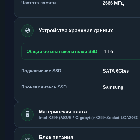
Частота памяти
2666 МГц
💿
Устройства хранения данных
Общий объем накопителей SSD
1 Тб
Подключение SSD
SATA 6Gb/s
Производитель SSD
Samsung
Материнская плата
🖥️
Intel X299 (ASUS / Gigabyte)
•
X299
•
Socket LGA2066
Блок питания