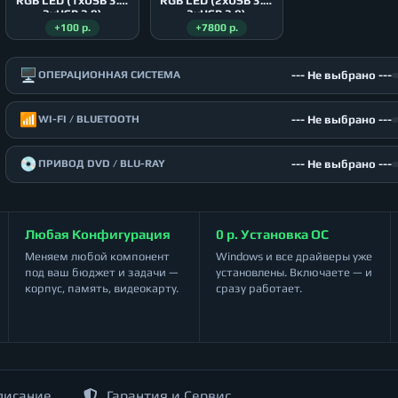
RGB LED (1xUSB 3.0,
RGB LED (2xUSB 3.0,
2xUSB 2.0)
2xUSB 2.0)
+100 р.
+7800 р.
🖥️
--- Не выбрано ---
ОПЕРАЦИОННАЯ СИСТЕМА
📶
--- Не выбрано ---
WI-FI / BLUETOOTH
💿
--- Не выбрано ---
ПРИВОД DVD / BLU-RAY
Любая Конфигурация
0 р. Установка ОС
Меняем любой компонент
Windows и все драйверы уже
под ваш бюджет и задачи —
установлены. Включаете — и
корпус, память, видеокарту.
сразу работает.
писание
Гарантия и Сервис