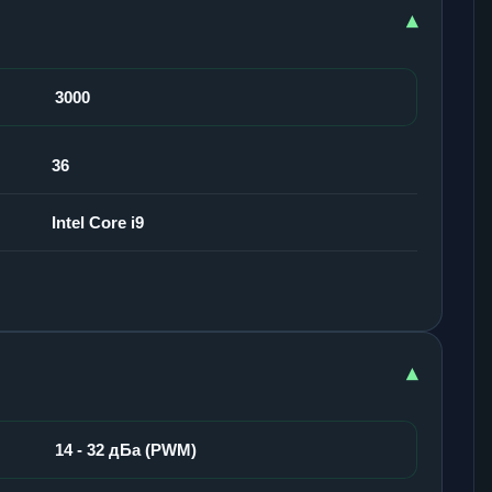
▾
3000
36
Intel Core i9
▾
14 - 32 дБа (PWM)