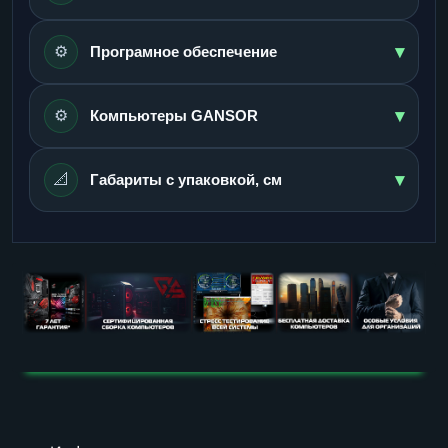
▾
⚙️
Програмное обеспечение
▾
⚙️
Компьютеры GANSOR
▾
📐
Габариты с упаковкой, см