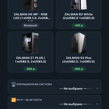
ZALMAN N5 MF - RGB
ZALMAN R2 White
LED (1xUSB 3.0, 2xUSB
(2xUSB2.0 1xUSB3.0)
2.0)
Базовый
-400 р.
ZALMAN Z1 PLUS (
ZALMAN S4 Plus
1xUSB2.0, 2xUSB3.0)
(2xUSB2.0, 1xUSB3.0)
-600 р.
-800 р.
🖥️
ОПЕРАЦИОННАЯ СИСТЕМА
--- Не выбрано ---
▾
📶
WI-FI / BLUETOOTH
--- Не выбрано ---
▾