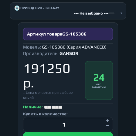
💿
ПРИВОД DVD / BLU-RAY
--- Не выбрано ---
▾
Артикул товара
GS-105386
Модель:
GS-105386 (Серия ADVANCED)
Производитель:
GANSOR
191250
24
р.
МЕС.
ГАРАНТИИ
↕ Цена меняется при выборе
опций
Наличие:
Купить в количестве: