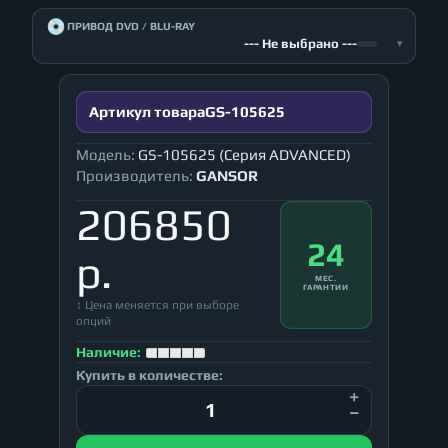
💿
ПРИВОД DVD / BLU-RAY
--- Не выбрано ---
▾
Артикул товара
GS-105625
Модель:
GS-105625 (Серия ADVANCED)
Производитель:
GANSOR
206850
24
р.
МЕС.
ГАРАНТИИ
↕ Цена меняется при выборе
опций
Наличие:
Купить в количестве: