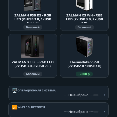
ZALMAN P50 DS - RGB
ZALMAN X3 WH - RGB
LED (2xUSB 3.0, 1xUSB
LED (2xUSB 3.0, 2xUSB
Type-C)
2.0)
Базовый
Базовый
ZALMAN X3 BL - RGB LED
Thermaltake V350
(2xUSB 3.0, 2xUSB 2.0)
(2xUSB2.0 1xUSB3.0)
Базовый
-2200 р.
🖥️
ОПЕРАЦИОННАЯ СИСТЕМА
--- Не выбрано ---
▾
📶
WI-FI / BLUETOOTH
--- Не выбрано ---
▾