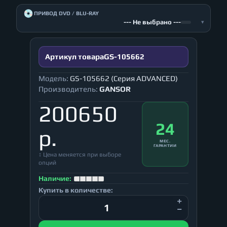
💿
ПРИВОД DVD / BLU-RAY
--- Не выбрано ---
▾
Артикул товара
GS-105662
Модель:
GS-105662 (Серия ADVANCED)
Производитель:
GANSOR
200650
24
р.
МЕС.
ГАРАНТИИ
↕ Цена меняется при выборе
опций
Наличие:
Купить в количестве: