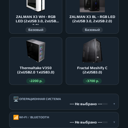
ZALMAN X3 WH - RGB
ZALMAN X3 BL - RGB LED
LED (2xUSB 3.0, 2xUSB
(2xUSB 3.0, 2xUSB 2.0)
2.0)
Базовый
Базовый
Thermaltake V350
Fractal Meshify C
(2xUSB2.0 1xUSB3.0)
(2xUSB3.0)
-2200 р.
-3700 р.
🖥️
ОПЕРАЦИОННАЯ СИСТЕМА
--- Не выбрано ---
▾
📶
WI-FI / BLUETOOTH
--- Не выбрано ---
▾