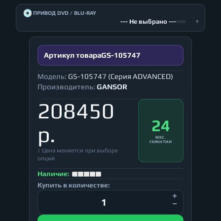
💿
ПРИВОД DVD / BLU-RAY
--- Не выбрано ---
▾
Артикул товара
GS-105747
Модель:
GS-105747 (Серия ADVANCED)
Производитель:
GANSOR
208450
24
р.
МЕС.
ГАРАНТИИ
↕ Цена меняется при выборе
опций
Наличие:
Купить в количестве: