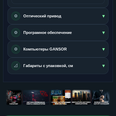
▾
⚙️
Оптический привод
▾
⚙️
Програмное обеспечение
▾
⚙️
Компьютеры GANSOR
▾
📐
Габариты с упаковкой, см