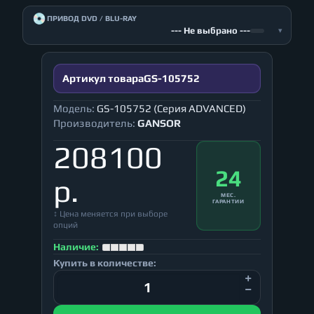
💿
ПРИВОД DVD / BLU-RAY
--- Не выбрано ---
▾
Артикул товара
GS-105752
Модель:
GS-105752 (Серия ADVANCED)
Производитель:
GANSOR
208100
24
р.
МЕС.
ГАРАНТИИ
↕ Цена меняется при выборе
опций
Наличие:
Купить в количестве: