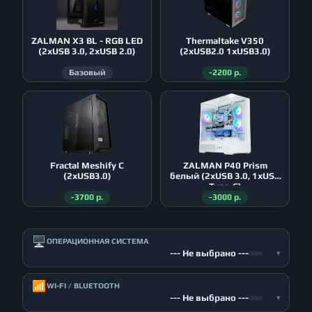
ZALMAN X3 BL - RGB LED
Thermaltake V350
(2xUSB 3.0, 2xUSB 2.0)
(2xUSB2.0 1xUSB3.0)
Базовый
-2200 р.
Fractal Meshify C
ZALMAN P40 Prism
(2xUSB3.0)
белый (2xUSB 3.0, 1xUSB
Type-C)
-3700 р.
-3000 р.
🖥️
ОПЕРАЦИОННАЯ СИСТЕМА
--- Не выбрано ---
▾
📶
WI-FI / BLUETOOTH
--- Не выбрано ---
▾