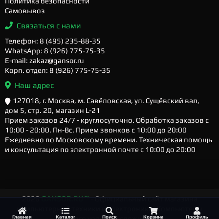
Политика безопасности
Самовывоз
Связаться с нами
Телефон: 8 (495) 235-88-35
WhatsApp: 8 (926) 775-75-35
E-mail: zakaz@gansor.ru
Корп. отдел: 8 (926) 775-75-35
Наш адрес
127018, г. Москва, м. Савёловская, ул. Сущёвский вал,
дом 5, стр. 20, магазин L-21
Прием заказов 24/7 - круглосуточно. Обработка заказов с
10:00 - 20:00. Пн-Вс. Прием звонков с 10:00 до 20:00
Ежедневно по Московскому времени. Техническая помощь
и консультация по электронной почте с 10:00 до 20:00
2026
GANSOR.RU ™
- Официальный сайт магазина
компьютерной техники и электроники. Компьютеры
Главная
Каталог
Поиск
Корзина
Профиль
любого уровня и сложности.