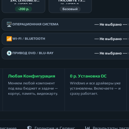
Z4С (2xUSB2.0
TRILOBITE T5
1xUSB3.0)
(1xUSB2.0,
2xUSB3.0)
-200 р.
Базовый
🖥️
--- Не выбрано ---
ОПЕРАЦИОННАЯ СИСТЕМА
📶
--- Не выбрано ---
WI-FI / BLUETOOTH
💿
--- Не выбрано ---
ПРИВОД DVD / BLU-RAY
Любая Конфигурация
0 р. Установка ОС
Меняем любой компонент
Windows и все драйверы уже
под ваш бюджет и задачи —
установлены. Включаете — и
корпус, память, видеокарту.
сразу работает.
писание
Гарантия и Сервис
Результаты тест