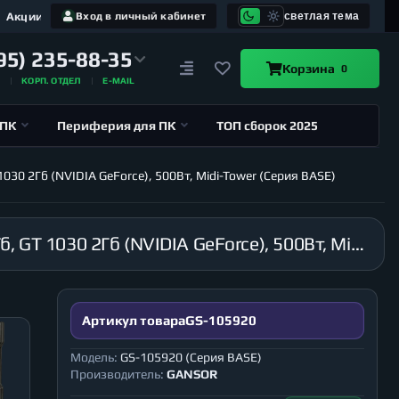
Акции
Вход в личный кабинет
светлая тема
95) 235-88-35
Корзина
0
А
КОРП. ОТДЕЛ
E-MAIL
 ПК
Периферия для ПК
ТОП сборок 2025
030 2Гб (NVIDIA GeForce), 500Вт, Midi-Tower (Серия BASE)
Компьютер GANSOR-105920 Intel i9-10980XE 3.0 ГГц, X299, 16Гб 2666 МГц, SSD 1Тб, HDD 4Тб, GT 1030 2Гб (NVIDIA GeForce), 500Вт, Midi-Tower (Серия BASE)
Артикул товара
GS-105920
Модель:
GS-105920 (Серия BASE)
Производитель:
GANSOR