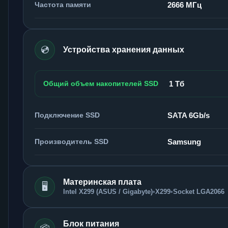
Частота памяти
2666 МГц
💿
Устройства хранения данных
Общий объем накопителей SSD
1 Тб
Подключение SSD
SATA 6Gb/s
Производитель SSD
Samsung
Материнская плата
🖥️
Intel X299 (ASUS / Gigabyte)
•
X299
•
Socket LGA2066
Блок питания