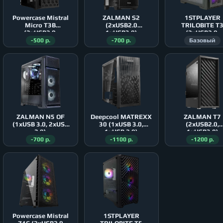
Powercase Mistral
ZALMAN S2
1STPLAYER
Micro T3B
(2xUSB2.0
TRILOBITE T
(2xUSB2.0,
1xUSB3.0)
(2xUSB2.0,
1xUSB3.0)
1xUSB3.0)
-500 р.
-700 р.
Базовый
ZALMAN N5 OF
Deepcool MATREXX
ZALMAN T7
(1xUSB 3.0, 2xUSB
30 (1xUSB 3.0,
(2xUSB2.0,
2.0)
1xUSB 2.0)
1xUSB3.0)
-700 р.
-1100 р.
-1200 р.
Powercase Mistral
1STPLAYER