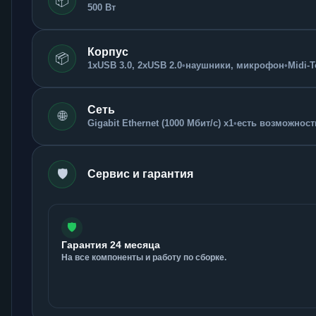
📦
500 Вт
Корпус
📦
1xUSB 3.0, 2xUSB 2.0
•
наушники, микрофон
•
Midi-
Сеть
🌐
Gigabit Ethernet (1000 Мбит/с) x1
•
есть возможность
🛡️
Сервис и гарантия
🛡️
Гарантия 24 месяца
На все компоненты и работу по сборке.