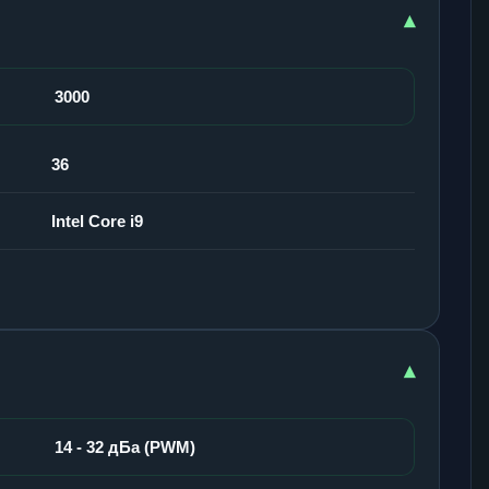
▾
3000
36
Intel Core i9
▾
14 - 32 дБа (PWM)