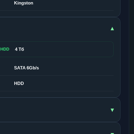
Kingston
▾
 HDD
4 Тб
SATA 6Gb/s
HDD
▾