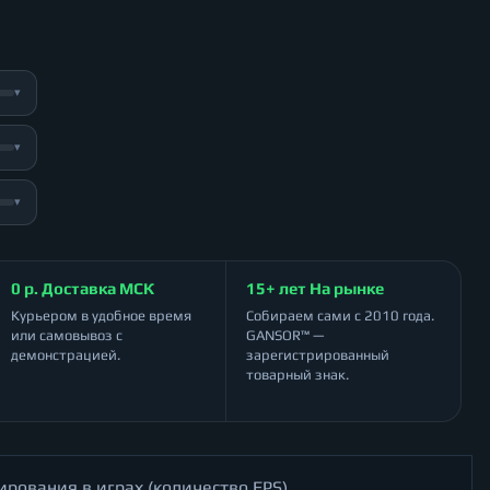
▾
▾
▾
0 р. Доставка МСК
15+ лет На рынке
Курьером в удобное время
Собираем сами с 2010 года.
или самовывоз с
GANSOR™ —
демонстрацией.
зарегистрированный
товарный знак.
ирования в играх (количество FPS)