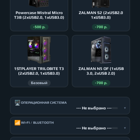
Powercase Mistral Micro
ZALMAN S2 (2xUSB2.0
T3B (2xUSB2.0, 1xUSB3.0)
1xUSB3.0)
-500 р.
-700 р.
1STPLAYER TRILOBITE T3
ZALMAN N5 OF (1xUSB
(2xUSB2.0, 1xUSB3.0)
3.0, 2xUSB 2.0)
Базовый
-700 р.
🖥️
ОПЕРАЦИОННАЯ СИСТЕМА
--- Не выбрано ---
▾
📶
WI-FI / BLUETOOTH
--- Не выбрано ---
▾