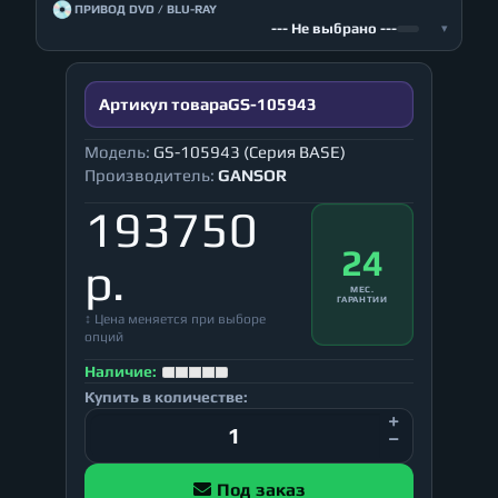
💿
ПРИВОД DVD / BLU-RAY
--- Не выбрано ---
▾
Артикул товара
GS-105943
Модель:
GS-105943 (Серия BASE)
Производитель:
GANSOR
193750
24
р.
МЕС.
ГАРАНТИИ
↕ Цена меняется при выборе
опций
Наличие:
Купить в количестве:
Под заказ