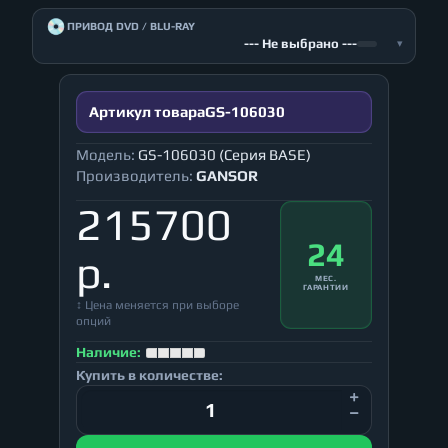
💿
ПРИВОД DVD / BLU-RAY
--- Не выбрано ---
▾
Артикул товара
GS-106030
Модель:
GS-106030 (Серия BASE)
Производитель:
GANSOR
215700
24
р.
МЕС.
ГАРАНТИИ
↕ Цена меняется при выборе
опций
Наличие:
Купить в количестве: