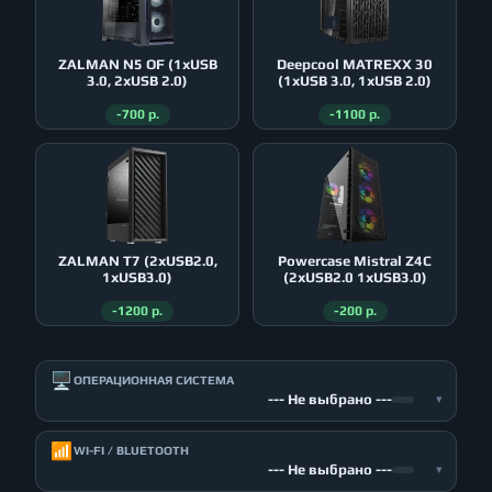
ZALMAN N5 OF (1xUSB
Deepcool MATREXX 30
3.0, 2xUSB 2.0)
(1xUSB 3.0, 1xUSB 2.0)
-700 р.
-1100 р.
ZALMAN T7 (2xUSB2.0,
Powercase Mistral Z4С
1xUSB3.0)
(2xUSB2.0 1xUSB3.0)
-1200 р.
-200 р.
🖥️
ОПЕРАЦИОННАЯ СИСТЕМА
--- Не выбрано ---
▾
📶
WI-FI / BLUETOOTH
--- Не выбрано ---
▾