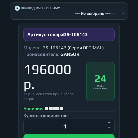
💿
ПРИВОД DVD / BLU-RAY
--- Не выбрано ---
▾
Артикул товара
GS-106143
Модель:
GS-106143 (Серия OPTIMAL)
Производитель:
GANSOR
196000
24
р.
МЕС.
ГАРАНТИИ
↕ Цена меняется при выборе
опций
Наличие:
Купить в количестве: