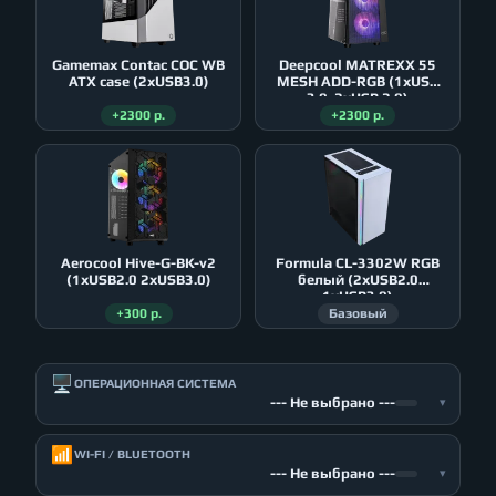
Gamemax Contac COC WB
Deepcool MATREXX 55
ATX case (2xUSB3.0)
MESH ADD-RGB (1xUSB
3.0, 2xUSB 2.0)
+2300 р.
+2300 р.
Aerocool Hive-G-BK-v2
Formula CL-3302W RGB
(1xUSB2.0 2xUSB3.0)
белый (2xUSB2.0
1xUSB3.0)
+300 р.
Базовый
🖥️
ОПЕРАЦИОННАЯ СИСТЕМА
--- Не выбрано ---
▾
📶
WI-FI / BLUETOOTH
--- Не выбрано ---
▾