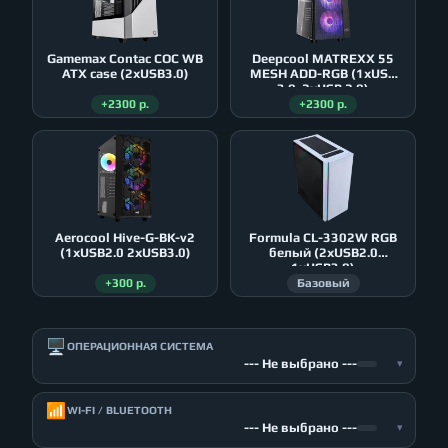
Gamemax Contac COC WB
Deepcool MATREXX 55
ATX case (2xUSB3.0)
MESH ADD-RGB (1xUSB
3.0, 2xUSB 2.0)
+2300 р.
+2300 р.
Aerocool Hive-G-BK-v2
Formula CL-3302W RGB
(1xUSB2.0 2xUSB3.0)
белый (2xUSB2.0
1xUSB3.0)
+300 р.
Базовый
🖥️
ОПЕРАЦИОННАЯ СИСТЕМА
--- Не выбрано ---
▾
📶
WI-FI / BLUETOOTH
--- Не выбрано ---
▾