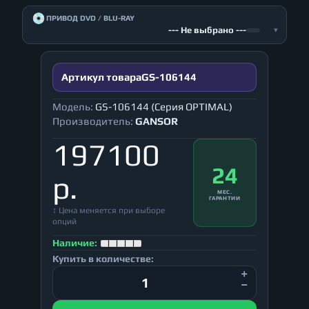
💿
ПРИВОД DVD / BLU-RAY
--- Не выбрано ---
▾
Артикул товара
GS-106144
Модель:
GS-106144 (Серия OPTIMAL)
Производитель:
GANSOR
197100
24
р.
МЕС.
ГАРАНТИИ
↕ Цена меняется при выборе
опций
Наличие:
Купить в количестве: