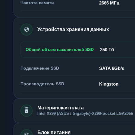
Частота памяти
2666 МГц
💿
Устройства хранения данных
Общий объем накопителей SSD
250 Гб
Подключение SSD
SATA 6Gb/s
Производитель SSD
Kingston
Материнская плата
🖥️
Intel X299 (ASUS / Gigabyte)
•
X299
•
Socket LGA2066
Блок питания