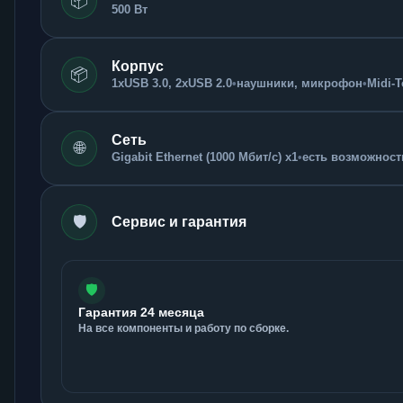
📦
500 Вт
Корпус
📦
1xUSB 3.0, 2xUSB 2.0
•
наушники, микрофон
•
Midi-
Сеть
🌐
Gigabit Ethernet (1000 Мбит/с) x1
•
есть возможность
🛡️
Сервис и гарантия
🛡️
Гарантия 24 месяца
На все компоненты и работу по сборке.