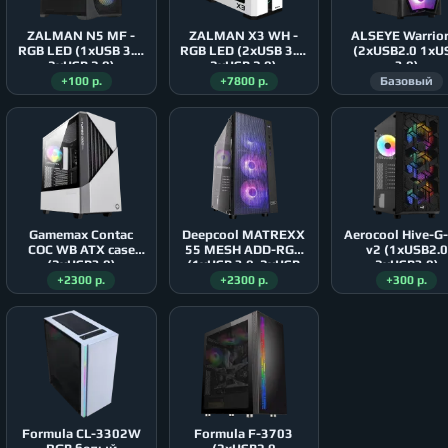
ZALMAN N5 MF -
ZALMAN X3 WH -
ALSEYE Warrio
RGB LED (1xUSB 3.0,
RGB LED (2xUSB 3.0,
(2xUSB2.0 1xU
2xUSB 2.0)
2xUSB 2.0)
3.0)
+100 р.
+7800 р.
Базовый
Gamemax Contac
Deepcool MATREXX
Aerocool Hive-G
COC WB ATX case
55 MESH ADD-RGB
v2 (1xUSB2.0
(2xUSB3.0)
(1xUSB 3.0, 2xUSB
2xUSB3.0)
2.0)
+2300 р.
+2300 р.
+300 р.
Formula CL-3302W
Formula F-3703