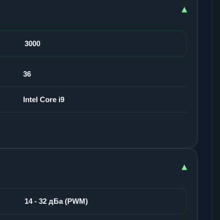
▾
3000
36
Intel Core i9
▾
14 - 32 дБа (PWM)