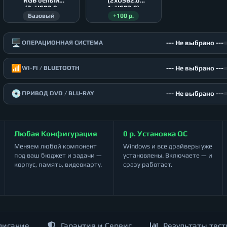
RGB белый
(2xUSB2.0
(2xUSB2.0
1xUSB3.0)
1xUSB3.0)
Базовый
+100 р.
🖥️
--- Не выбрано ---
ОПЕРАЦИОННАЯ СИСТЕМА
📶
--- Не выбрано ---
WI-FI / BLUETOOTH
💿
--- Не выбрано ---
ПРИВОД DVD / BLU-RAY
Любая Конфигурация
0 р. Установка ОС
Меняем любой компонент
Windows и все драйверы уже
под ваш бюджет и задачи —
установлены. Включаете — и
корпус, память, видеокарту.
сразу работает.
писание
Гарантия и Сервис
Результаты тест