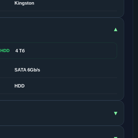
Kingston
▾
 HDD
4 Тб
SATA 6Gb/s
HDD
▾