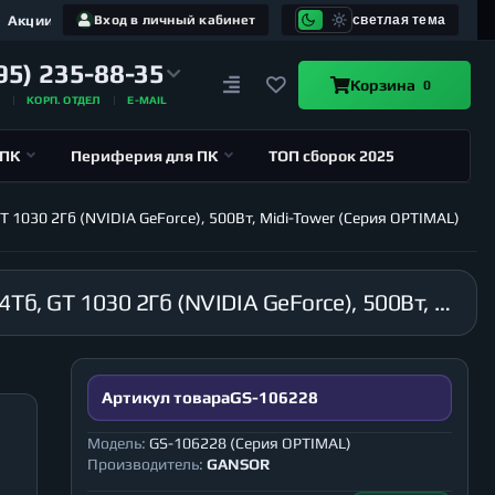
Акции
Вход в личный кабинет
светлая тема
95) 235-88-35
Корзина
0
А
КОРП. ОТДЕЛ
E-MAIL
 ПК
Периферия для ПК
ТОП сборок 2025
T 1030 2Гб (NVIDIA GeForce), 500Вт, Midi-Tower (Серия OPTIMAL)
Компьютер GANSOR-106228 Intel i9-10980XE 3.0 ГГц, X299, 32Гб 2666 МГц, SSD 240Гб, HDD 4Тб, GT 1030 2Гб (NVIDIA GeForce), 500Вт, Midi-Tower (Серия OPTIMAL)
Артикул товара
GS-106228
Модель:
GS-106228 (Серия OPTIMAL)
Производитель:
GANSOR