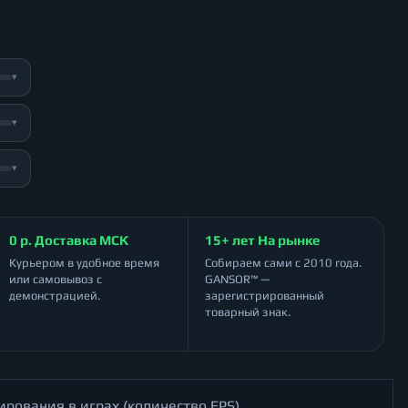
▾
▾
▾
0 р. Доставка МСК
15+ лет На рынке
Курьером в удобное время
Собираем сами с 2010 года.
или самовывоз с
GANSOR™ —
демонстрацией.
зарегистрированный
товарный знак.
ирования в играх (количество FPS)