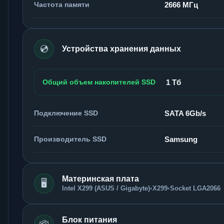
Частота памяти
2666 МГц
💿
Устройства хранения данных
Общий объем накопителей SSD
1 Тб
Подключение SSD
SATA 6Gb/s
Производитель SSD
Samsung
Материнская плата
🖥️
Intel X299 (ASUS / Gigabyte)
•
X299
•
Socket LGA2066
Блок питания