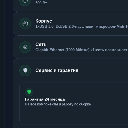
📦
500 Вт
Корпус
📦
1xUSB 3.0, 2xUSB 2.0
•
наушники, микрофон
•
Midi-
Сеть
🌐
Gigabit Ethernet (1000 Мбит/с) x1
•
есть возможность
🛡️
Сервис и гарантия
🛡️
Гарантия 24 месяца
На все компоненты и работу по сборке.