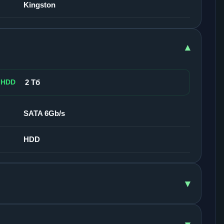
Kingston
▾
 HDD
2 Тб
SATA 6Gb/s
HDD
▾