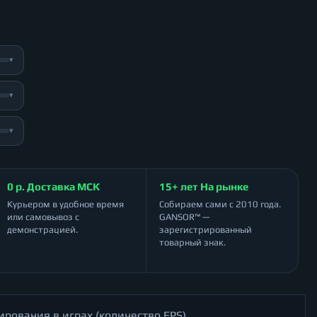
▾
▾
▾
0 р. Доставка МСК
15+ лет На рынке
Курьером в удобное время
Собираем сами с 2010 года.
или самовывоз с
GANSOR™ —
демонстрацией.
зарегистрированный
товарный знак.
ирования в играх (количество FPS)