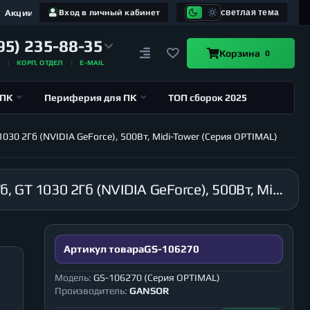
Акции
Вход в личный кабинет
светлая тема
95) 235-88-35
Корзина
0
А
КОРП. ОТДЕЛ
E-MAIL
 ПК
Периферия для ПК
ТОП сборок 2025
030 2Гб (NVIDIA GeForce), 500Вт, Midi-Tower (Серия OPTIMAL)
Компьютер GANSOR-106270 Intel i9-10980XE 3.0 ГГц, X299, 64Гб 2666 МГц, SSD 1Тб, HDD 2Тб, GT 1030 2Гб (NVIDIA GeForce), 500Вт, Midi-Tower (Серия OPTIMAL)
Артикул товара
GS-106270
Модель:
GS-106270 (Серия OPTIMAL)
Производитель:
GANSOR