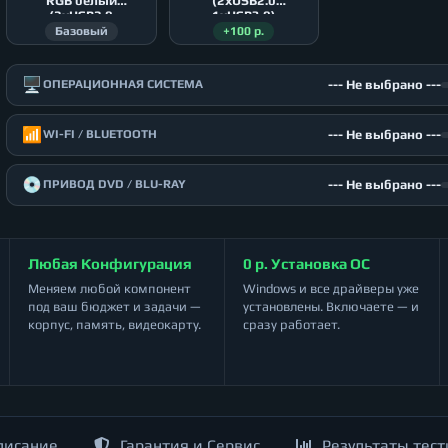
RGB белый
(2xUSB2.0
(2xUSB2.0
1xUSB3.0)
1xUSB3.0)
Базовый
+100 р.
🖥️
--- Не выбрано ---
ОПЕРАЦИОННАЯ СИСТЕМА
📶
--- Не выбрано ---
WI-FI / BLUETOOTH
💿
--- Не выбрано ---
ПРИВОД DVD / BLU-RAY
Любая Конфигурация
0 р. Установка ОС
Меняем любой компонент
Windows и все драйверы уже
под ваш бюджет и задачи —
установлены. Включаете — и
корпус, память, видеокарту.
сразу работает.
писание
Гарантия и Сервис
Результаты тест