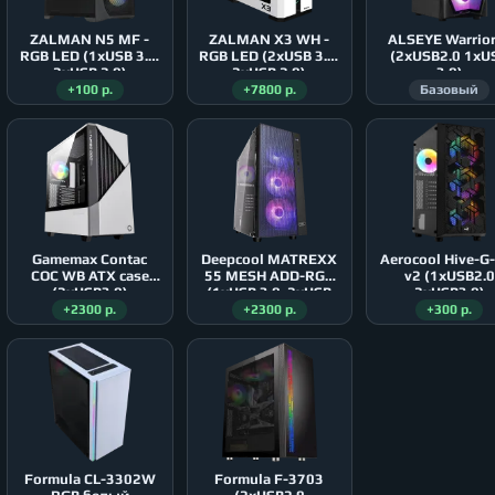
ZALMAN N5 MF -
ZALMAN X3 WH -
ALSEYE Warrio
RGB LED (1xUSB 3.0,
RGB LED (2xUSB 3.0,
(2xUSB2.0 1xU
2xUSB 2.0)
2xUSB 2.0)
3.0)
+100 р.
+7800 р.
Базовый
Gamemax Contac
Deepcool MATREXX
Aerocool Hive-G
COC WB ATX case
55 MESH ADD-RGB
v2 (1xUSB2.0
(2xUSB3.0)
(1xUSB 3.0, 2xUSB
2xUSB3.0)
2.0)
+2300 р.
+2300 р.
+300 р.
Formula CL-3302W
Formula F-3703