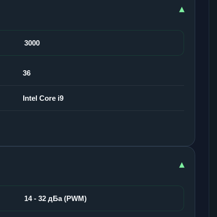
▾
3000
36
Intel Core i9
▾
14 - 32 дБа (PWM)