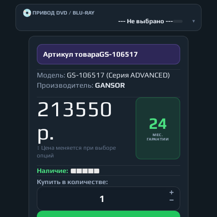
💿
ПРИВОД DVD / BLU-RAY
--- Не выбрано ---
▾
Артикул товара
GS-106517
Модель:
GS-106517 (Серия ADVANCED)
Производитель:
GANSOR
213550
24
р.
МЕС.
ГАРАНТИИ
↕ Цена меняется при выборе
опций
Наличие:
Купить в количестве: