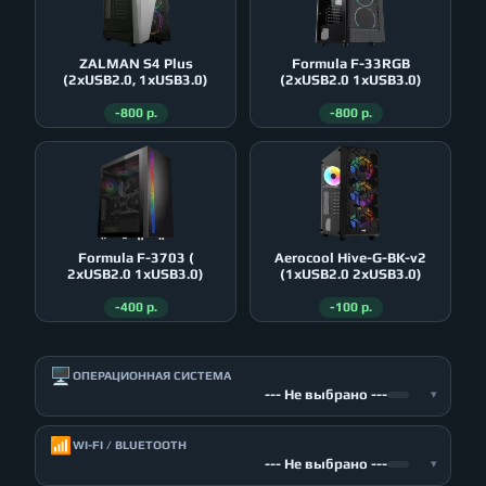
ZALMAN S4 Plus
Formula F-33RGB
(2xUSB2.0, 1xUSB3.0)
(2xUSB2.0 1xUSB3.0)
-800 р.
-800 р.
Formula F-3703 (
Aerocool Hive-G-BK-v2
2xUSB2.0 1xUSB3.0)
(1xUSB2.0 2xUSB3.0)
-400 р.
-100 р.
🖥️
ОПЕРАЦИОННАЯ СИСТЕМА
--- Не выбрано ---
▾
📶
WI-FI / BLUETOOTH
--- Не выбрано ---
▾